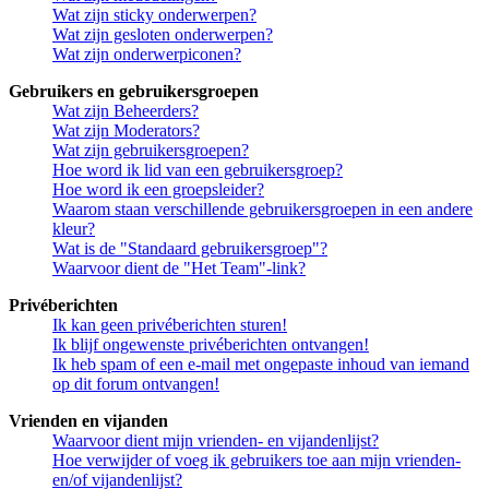
Wat zijn sticky onderwerpen?
Wat zijn gesloten onderwerpen?
Wat zijn onderwerpiconen?
Gebruikers en gebruikersgroepen
Wat zijn Beheerders?
Wat zijn Moderators?
Wat zijn gebruikersgroepen?
Hoe word ik lid van een gebruikersgroep?
Hoe word ik een groepsleider?
Waarom staan verschillende gebruikersgroepen in een andere
kleur?
Wat is de "Standaard gebruikersgroep"?
Waarvoor dient de "Het Team"-link?
Privéberichten
Ik kan geen privéberichten sturen!
Ik blijf ongewenste privéberichten ontvangen!
Ik heb spam of een e-mail met ongepaste inhoud van iemand
op dit forum ontvangen!
Vrienden en vijanden
Waarvoor dient mijn vrienden- en vijandenlijst?
Hoe verwijder of voeg ik gebruikers toe aan mijn vrienden-
en/of vijandenlijst?