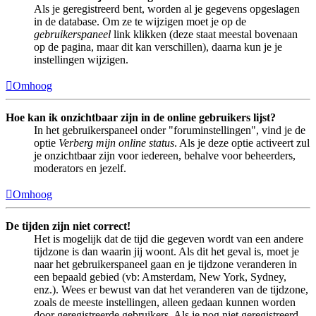
Als je geregistreerd bent, worden al je gegevens opgeslagen
in de database. Om ze te wijzigen moet je op de
gebruikerspaneel
link klikken (deze staat meestal bovenaan
op de pagina, maar dit kan verschillen), daarna kun je je
instellingen wijzigen.
Omhoog
Hoe kan ik onzichtbaar zijn in de online gebruikers lijst?
In het gebruikerspaneel onder "foruminstellingen", vind je de
optie
Verberg mijn online status
. Als je deze optie activeert zul
je onzichtbaar zijn voor iedereen, behalve voor beheerders,
moderators en jezelf.
Omhoog
De tijden zijn niet correct!
Het is mogelijk dat de tijd die gegeven wordt van een andere
tijdzone is dan waarin jij woont. Als dit het geval is, moet je
naar het gebruikerspaneel gaan en je tijdzone veranderen in
een bepaald gebied (vb: Amsterdam, New York, Sydney,
enz.). Wees er bewust van dat het veranderen van de tijdzone,
zoals de meeste instellingen, alleen gedaan kunnen worden
door geregistreerde gebruikers. Als je nog niet geregistreerd