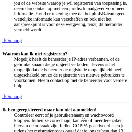
jou of de website waarop je wil registreren van toepassing is,
neem dan contact op met een juridisch raadgever voor meer
informatie. Houd er rekening mee dat het phpBB-team geen
wettelijke informatie kan verschaffen en ook niet het
aanspreekpunt is voor deze wetgeving, tenzij dit hieronder
vermeld wordt.
Omhoog
Waarom kan ik niet registreren?
Mogelijk heeft de beheerder je IP-adres verbannen, of de
gebruikersnaam die je opgeeft verboden. Tevens is het
mogelijk dat de beheerder de registratie mogelijkheid heeft
uitgeschakeld om zo de registratie van nieuwe gebruikers te
voorkomen. Neem contact op met de beheerder voor verdere
hulp.
Omhoog
Ik ben geregistreerd maar kan niet aanmelden!
Controleer eerst of je gebruikersnaam en wachtwoord
kloppen. Indien ze correct zijn, kan één of meerdere zaken
hiervan de oorzaak zijn. Indien COPPA geactiveerd is en je
tijdens het registratieproces opgaf dat je jonger bent dan 13