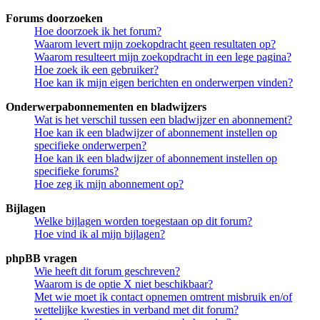
Forums doorzoeken
Hoe doorzoek ik het forum?
Waarom levert mijn zoekopdracht geen resultaten op?
Waarom resulteert mijn zoekopdracht in een lege pagina?
Hoe zoek ik een gebruiker?
Hoe kan ik mijn eigen berichten en onderwerpen vinden?
Onderwerpabonnementen en bladwijzers
Wat is het verschil tussen een bladwijzer en abonnement?
Hoe kan ik een bladwijzer of abonnement instellen op
specifieke onderwerpen?
Hoe kan ik een bladwijzer of abonnement instellen op
specifieke forums?
Hoe zeg ik mijn abonnement op?
Bijlagen
Welke bijlagen worden toegestaan op dit forum?
Hoe vind ik al mijn bijlagen?
phpBB vragen
Wie heeft dit forum geschreven?
Waarom is de optie X niet beschikbaar?
Met wie moet ik contact opnemen omtrent misbruik en/of
wettelijke kwesties in verband met dit forum?