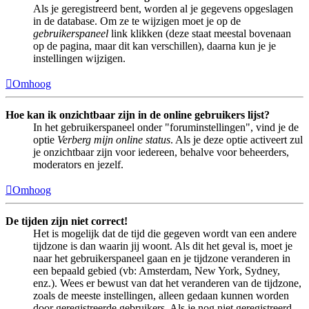
Als je geregistreerd bent, worden al je gegevens opgeslagen
in de database. Om ze te wijzigen moet je op de
gebruikerspaneel
link klikken (deze staat meestal bovenaan
op de pagina, maar dit kan verschillen), daarna kun je je
instellingen wijzigen.
Omhoog
Hoe kan ik onzichtbaar zijn in de online gebruikers lijst?
In het gebruikerspaneel onder "foruminstellingen", vind je de
optie
Verberg mijn online status
. Als je deze optie activeert zul
je onzichtbaar zijn voor iedereen, behalve voor beheerders,
moderators en jezelf.
Omhoog
De tijden zijn niet correct!
Het is mogelijk dat de tijd die gegeven wordt van een andere
tijdzone is dan waarin jij woont. Als dit het geval is, moet je
naar het gebruikerspaneel gaan en je tijdzone veranderen in
een bepaald gebied (vb: Amsterdam, New York, Sydney,
enz.). Wees er bewust van dat het veranderen van de tijdzone,
zoals de meeste instellingen, alleen gedaan kunnen worden
door geregistreerde gebruikers. Als je nog niet geregistreerd