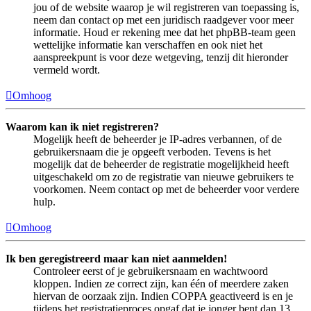
jou of de website waarop je wil registreren van toepassing is,
neem dan contact op met een juridisch raadgever voor meer
informatie. Houd er rekening mee dat het phpBB-team geen
wettelijke informatie kan verschaffen en ook niet het
aanspreekpunt is voor deze wetgeving, tenzij dit hieronder
vermeld wordt.
Omhoog
Waarom kan ik niet registreren?
Mogelijk heeft de beheerder je IP-adres verbannen, of de
gebruikersnaam die je opgeeft verboden. Tevens is het
mogelijk dat de beheerder de registratie mogelijkheid heeft
uitgeschakeld om zo de registratie van nieuwe gebruikers te
voorkomen. Neem contact op met de beheerder voor verdere
hulp.
Omhoog
Ik ben geregistreerd maar kan niet aanmelden!
Controleer eerst of je gebruikersnaam en wachtwoord
kloppen. Indien ze correct zijn, kan één of meerdere zaken
hiervan de oorzaak zijn. Indien COPPA geactiveerd is en je
tijdens het registratieproces opgaf dat je jonger bent dan 13