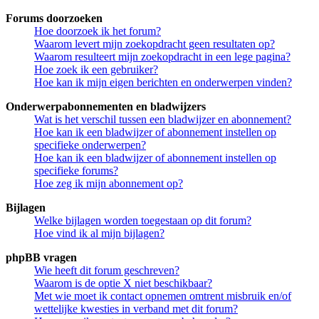
Forums doorzoeken
Hoe doorzoek ik het forum?
Waarom levert mijn zoekopdracht geen resultaten op?
Waarom resulteert mijn zoekopdracht in een lege pagina?
Hoe zoek ik een gebruiker?
Hoe kan ik mijn eigen berichten en onderwerpen vinden?
Onderwerpabonnementen en bladwijzers
Wat is het verschil tussen een bladwijzer en abonnement?
Hoe kan ik een bladwijzer of abonnement instellen op
specifieke onderwerpen?
Hoe kan ik een bladwijzer of abonnement instellen op
specifieke forums?
Hoe zeg ik mijn abonnement op?
Bijlagen
Welke bijlagen worden toegestaan op dit forum?
Hoe vind ik al mijn bijlagen?
phpBB vragen
Wie heeft dit forum geschreven?
Waarom is de optie X niet beschikbaar?
Met wie moet ik contact opnemen omtrent misbruik en/of
wettelijke kwesties in verband met dit forum?