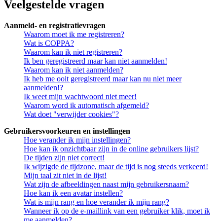
Veelgestelde vragen
Aanmeld- en registratievragen
Waarom moet ik me registreren?
Wat is COPPA?
Waarom kan ik niet registreren?
Ik ben geregistreerd maar kan niet aanmelden!
Waarom kan ik niet aanmelden?
Ik heb me ooit geregistreerd maar kan nu niet meer
aanmelden!?
Ik weet mijn wachtwoord niet meer!
Waarom word ik automatisch afgemeld?
Wat doet "verwijder cookies"?
Gebruikersvoorkeuren en instellingen
Hoe verander ik mijn instellingen?
Hoe kan ik onzichtbaar zijn in de online gebruikers lijst?
De tijden zijn niet correct!
Ik wijzigde de tijdzone, maar de tijd is nog steeds verkeerd!
Mijn taal zit niet in de lijst!
Wat zijn de afbeeldingen naast mijn gebruikersnaam?
Hoe kan ik een avatar instellen?
Wat is mijn rang en hoe verander ik mijn rang?
Wanneer ik op de e-maillink van een gebruiker klik, moet ik
me aanmelden?