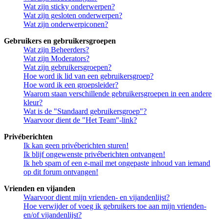
Wat zijn sticky onderwerpen?
Wat zijn gesloten onderwerpen?
Wat zijn onderwerpiconen?
Gebruikers en gebruikersgroepen
Wat zijn Beheerders?
Wat zijn Moderators?
Wat zijn gebruikersgroepen?
Hoe word ik lid van een gebruikersgroep?
Hoe word ik een groepsleider?
Waarom staan verschillende gebruikersgroepen in een andere
kleur?
Wat is de "Standaard gebruikersgroep"?
Waarvoor dient de "Het Team"-link?
Privéberichten
Ik kan geen privéberichten sturen!
Ik blijf ongewenste privéberichten ontvangen!
Ik heb spam of een e-mail met ongepaste inhoud van iemand
op dit forum ontvangen!
Vrienden en vijanden
Waarvoor dient mijn vrienden- en vijandenlijst?
Hoe verwijder of voeg ik gebruikers toe aan mijn vrienden-
en/of vijandenlijst?