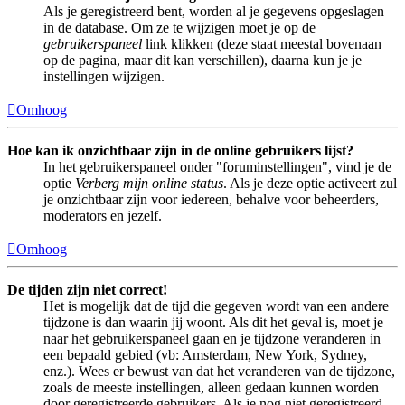
Als je geregistreerd bent, worden al je gegevens opgeslagen
in de database. Om ze te wijzigen moet je op de
gebruikerspaneel
link klikken (deze staat meestal bovenaan
op de pagina, maar dit kan verschillen), daarna kun je je
instellingen wijzigen.
Omhoog
Hoe kan ik onzichtbaar zijn in de online gebruikers lijst?
In het gebruikerspaneel onder "foruminstellingen", vind je de
optie
Verberg mijn online status
. Als je deze optie activeert zul
je onzichtbaar zijn voor iedereen, behalve voor beheerders,
moderators en jezelf.
Omhoog
De tijden zijn niet correct!
Het is mogelijk dat de tijd die gegeven wordt van een andere
tijdzone is dan waarin jij woont. Als dit het geval is, moet je
naar het gebruikerspaneel gaan en je tijdzone veranderen in
een bepaald gebied (vb: Amsterdam, New York, Sydney,
enz.). Wees er bewust van dat het veranderen van de tijdzone,
zoals de meeste instellingen, alleen gedaan kunnen worden
door geregistreerde gebruikers. Als je nog niet geregistreerd