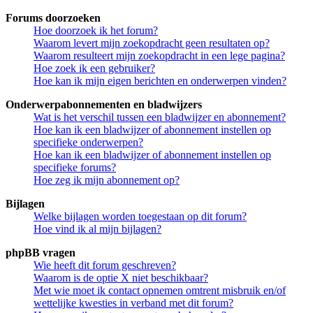
Forums doorzoeken
Hoe doorzoek ik het forum?
Waarom levert mijn zoekopdracht geen resultaten op?
Waarom resulteert mijn zoekopdracht in een lege pagina?
Hoe zoek ik een gebruiker?
Hoe kan ik mijn eigen berichten en onderwerpen vinden?
Onderwerpabonnementen en bladwijzers
Wat is het verschil tussen een bladwijzer en abonnement?
Hoe kan ik een bladwijzer of abonnement instellen op
specifieke onderwerpen?
Hoe kan ik een bladwijzer of abonnement instellen op
specifieke forums?
Hoe zeg ik mijn abonnement op?
Bijlagen
Welke bijlagen worden toegestaan op dit forum?
Hoe vind ik al mijn bijlagen?
phpBB vragen
Wie heeft dit forum geschreven?
Waarom is de optie X niet beschikbaar?
Met wie moet ik contact opnemen omtrent misbruik en/of
wettelijke kwesties in verband met dit forum?