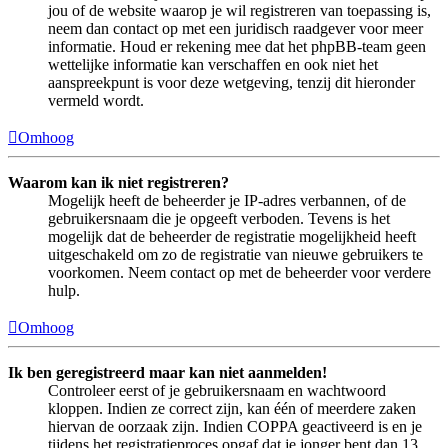
jou of de website waarop je wil registreren van toepassing is,
neem dan contact op met een juridisch raadgever voor meer
informatie. Houd er rekening mee dat het phpBB-team geen
wettelijke informatie kan verschaffen en ook niet het
aanspreekpunt is voor deze wetgeving, tenzij dit hieronder
vermeld wordt.
Omhoog
Waarom kan ik niet registreren?
Mogelijk heeft de beheerder je IP-adres verbannen, of de
gebruikersnaam die je opgeeft verboden. Tevens is het
mogelijk dat de beheerder de registratie mogelijkheid heeft
uitgeschakeld om zo de registratie van nieuwe gebruikers te
voorkomen. Neem contact op met de beheerder voor verdere
hulp.
Omhoog
Ik ben geregistreerd maar kan niet aanmelden!
Controleer eerst of je gebruikersnaam en wachtwoord
kloppen. Indien ze correct zijn, kan één of meerdere zaken
hiervan de oorzaak zijn. Indien COPPA geactiveerd is en je
tijdens het registratieproces opgaf dat je jonger bent dan 13