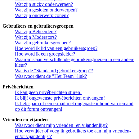
Wat zijn sticky onderwerpen?
Wat zijn gesloten onderwerpen?
Wat zijn onderwerpiconen?
Gebruikers en gebruikersgroepen
Wat zijn Beheerders?
Wat zijn Moderators?
Wat zijn gebruikersgroepen?
Hoe word ik lid van een gebruikersgroep?
Hoe word ik een groepsleider?
Waarom staan verschillende gebruikersgroepen in een andere
kleur?
Wat is de "Standaard gebruikersgroep"?
Waarvoor dient de "Het Team"-link?
Privéberichten
Ik kan geen privéberichten sturen!
Ik blijf ongewenste privéberichten ontvangen!
Ik heb spam of een e-mail met ongepaste inhoud van iemand
op dit forum ontvangen!
Vrienden en vijanden
Waarvoor dient mijn vrienden- en vijandenlijst?
Hoe verwijder of voeg ik gebruikers toe aan mijn vrienden-
en/of vijandenlijst?