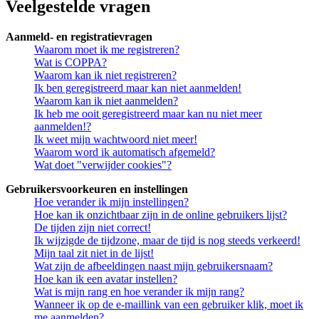
Veelgestelde vragen
Aanmeld- en registratievragen
Waarom moet ik me registreren?
Wat is COPPA?
Waarom kan ik niet registreren?
Ik ben geregistreerd maar kan niet aanmelden!
Waarom kan ik niet aanmelden?
Ik heb me ooit geregistreerd maar kan nu niet meer
aanmelden!?
Ik weet mijn wachtwoord niet meer!
Waarom word ik automatisch afgemeld?
Wat doet "verwijder cookies"?
Gebruikersvoorkeuren en instellingen
Hoe verander ik mijn instellingen?
Hoe kan ik onzichtbaar zijn in de online gebruikers lijst?
De tijden zijn niet correct!
Ik wijzigde de tijdzone, maar de tijd is nog steeds verkeerd!
Mijn taal zit niet in de lijst!
Wat zijn de afbeeldingen naast mijn gebruikersnaam?
Hoe kan ik een avatar instellen?
Wat is mijn rang en hoe verander ik mijn rang?
Wanneer ik op de e-maillink van een gebruiker klik, moet ik
me aanmelden?