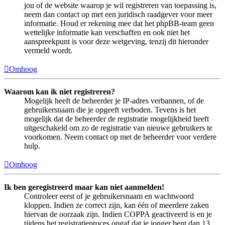
jou of de website waarop je wil registreren van toepassing is,
neem dan contact op met een juridisch raadgever voor meer
informatie. Houd er rekening mee dat het phpBB-team geen
wettelijke informatie kan verschaffen en ook niet het
aanspreekpunt is voor deze wetgeving, tenzij dit hieronder
vermeld wordt.
Omhoog
Waarom kan ik niet registreren?
Mogelijk heeft de beheerder je IP-adres verbannen, of de
gebruikersnaam die je opgeeft verboden. Tevens is het
mogelijk dat de beheerder de registratie mogelijkheid heeft
uitgeschakeld om zo de registratie van nieuwe gebruikers te
voorkomen. Neem contact op met de beheerder voor verdere
hulp.
Omhoog
Ik ben geregistreerd maar kan niet aanmelden!
Controleer eerst of je gebruikersnaam en wachtwoord
kloppen. Indien ze correct zijn, kan één of meerdere zaken
hiervan de oorzaak zijn. Indien COPPA geactiveerd is en je
tijdens het registratieproces opgaf dat je jonger bent dan 13