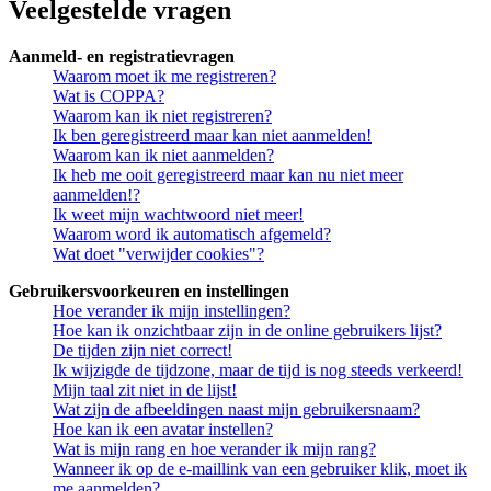
Veelgestelde vragen
Aanmeld- en registratievragen
Waarom moet ik me registreren?
Wat is COPPA?
Waarom kan ik niet registreren?
Ik ben geregistreerd maar kan niet aanmelden!
Waarom kan ik niet aanmelden?
Ik heb me ooit geregistreerd maar kan nu niet meer
aanmelden!?
Ik weet mijn wachtwoord niet meer!
Waarom word ik automatisch afgemeld?
Wat doet "verwijder cookies"?
Gebruikersvoorkeuren en instellingen
Hoe verander ik mijn instellingen?
Hoe kan ik onzichtbaar zijn in de online gebruikers lijst?
De tijden zijn niet correct!
Ik wijzigde de tijdzone, maar de tijd is nog steeds verkeerd!
Mijn taal zit niet in de lijst!
Wat zijn de afbeeldingen naast mijn gebruikersnaam?
Hoe kan ik een avatar instellen?
Wat is mijn rang en hoe verander ik mijn rang?
Wanneer ik op de e-maillink van een gebruiker klik, moet ik
me aanmelden?