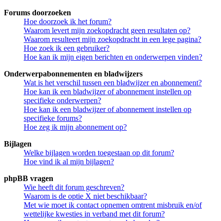
Forums doorzoeken
Hoe doorzoek ik het forum?
Waarom levert mijn zoekopdracht geen resultaten op?
Waarom resulteert mijn zoekopdracht in een lege pagina?
Hoe zoek ik een gebruiker?
Hoe kan ik mijn eigen berichten en onderwerpen vinden?
Onderwerpabonnementen en bladwijzers
Wat is het verschil tussen een bladwijzer en abonnement?
Hoe kan ik een bladwijzer of abonnement instellen op
specifieke onderwerpen?
Hoe kan ik een bladwijzer of abonnement instellen op
specifieke forums?
Hoe zeg ik mijn abonnement op?
Bijlagen
Welke bijlagen worden toegestaan op dit forum?
Hoe vind ik al mijn bijlagen?
phpBB vragen
Wie heeft dit forum geschreven?
Waarom is de optie X niet beschikbaar?
Met wie moet ik contact opnemen omtrent misbruik en/of
wettelijke kwesties in verband met dit forum?