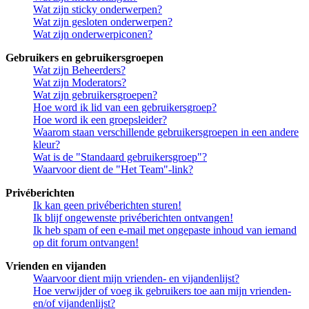
Wat zijn sticky onderwerpen?
Wat zijn gesloten onderwerpen?
Wat zijn onderwerpiconen?
Gebruikers en gebruikersgroepen
Wat zijn Beheerders?
Wat zijn Moderators?
Wat zijn gebruikersgroepen?
Hoe word ik lid van een gebruikersgroep?
Hoe word ik een groepsleider?
Waarom staan verschillende gebruikersgroepen in een andere
kleur?
Wat is de "Standaard gebruikersgroep"?
Waarvoor dient de "Het Team"-link?
Privéberichten
Ik kan geen privéberichten sturen!
Ik blijf ongewenste privéberichten ontvangen!
Ik heb spam of een e-mail met ongepaste inhoud van iemand
op dit forum ontvangen!
Vrienden en vijanden
Waarvoor dient mijn vrienden- en vijandenlijst?
Hoe verwijder of voeg ik gebruikers toe aan mijn vrienden-
en/of vijandenlijst?