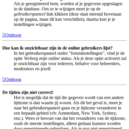
Als je geregistreerd bent, worden al je gegevens opgeslagen
in de database. Om ze te wijzigen moet je op de
gebruikerspaneel
link klikken (deze staat meestal bovenaan
op de pagina, maar dit kan verschillen), daarna kun je je
instellingen wijzigen.
Omhoog
Hoe kan ik onzichtbaar zijn in de online gebruikers lijst?
In het gebruikerspaneel onder "foruminstellingen", vind je de
optie
Verberg mijn online status
. Als je deze optie activeert zul
je onzichtbaar zijn voor iedereen, behalve voor beheerders,
moderators en jezelf.
Omhoog
De tijden zijn niet correct!
Het is mogelijk dat de tijd die gegeven wordt van een andere
tijdzone is dan waarin jij woont. Als dit het geval is, moet je
naar het gebruikerspaneel gaan en je tijdzone veranderen in
een bepaald gebied (vb: Amsterdam, New York, Sydney,
enz.). Wees er bewust van dat het veranderen van de tijdzone,
zoals de meeste instellingen, alleen gedaan kunnen worden
door geregistreerde gebruikers. Als je nog niet geregistreerd