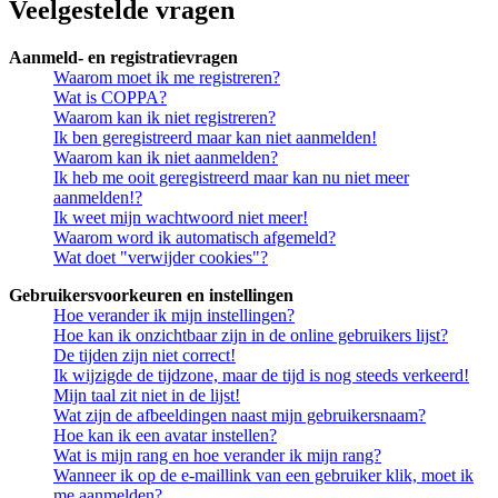
Veelgestelde vragen
Aanmeld- en registratievragen
Waarom moet ik me registreren?
Wat is COPPA?
Waarom kan ik niet registreren?
Ik ben geregistreerd maar kan niet aanmelden!
Waarom kan ik niet aanmelden?
Ik heb me ooit geregistreerd maar kan nu niet meer
aanmelden!?
Ik weet mijn wachtwoord niet meer!
Waarom word ik automatisch afgemeld?
Wat doet "verwijder cookies"?
Gebruikersvoorkeuren en instellingen
Hoe verander ik mijn instellingen?
Hoe kan ik onzichtbaar zijn in de online gebruikers lijst?
De tijden zijn niet correct!
Ik wijzigde de tijdzone, maar de tijd is nog steeds verkeerd!
Mijn taal zit niet in de lijst!
Wat zijn de afbeeldingen naast mijn gebruikersnaam?
Hoe kan ik een avatar instellen?
Wat is mijn rang en hoe verander ik mijn rang?
Wanneer ik op de e-maillink van een gebruiker klik, moet ik
me aanmelden?