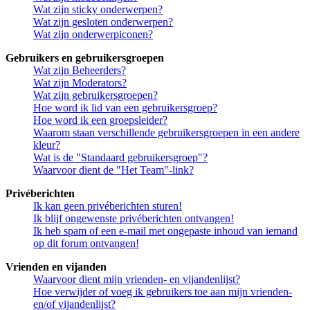
Wat zijn sticky onderwerpen?
Wat zijn gesloten onderwerpen?
Wat zijn onderwerpiconen?
Gebruikers en gebruikersgroepen
Wat zijn Beheerders?
Wat zijn Moderators?
Wat zijn gebruikersgroepen?
Hoe word ik lid van een gebruikersgroep?
Hoe word ik een groepsleider?
Waarom staan verschillende gebruikersgroepen in een andere
kleur?
Wat is de "Standaard gebruikersgroep"?
Waarvoor dient de "Het Team"-link?
Privéberichten
Ik kan geen privéberichten sturen!
Ik blijf ongewenste privéberichten ontvangen!
Ik heb spam of een e-mail met ongepaste inhoud van iemand
op dit forum ontvangen!
Vrienden en vijanden
Waarvoor dient mijn vrienden- en vijandenlijst?
Hoe verwijder of voeg ik gebruikers toe aan mijn vrienden-
en/of vijandenlijst?