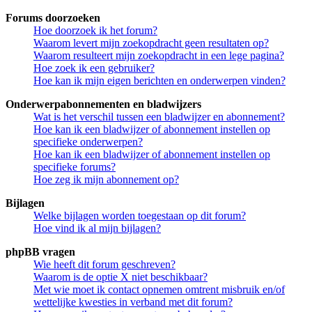
Forums doorzoeken
Hoe doorzoek ik het forum?
Waarom levert mijn zoekopdracht geen resultaten op?
Waarom resulteert mijn zoekopdracht in een lege pagina?
Hoe zoek ik een gebruiker?
Hoe kan ik mijn eigen berichten en onderwerpen vinden?
Onderwerpabonnementen en bladwijzers
Wat is het verschil tussen een bladwijzer en abonnement?
Hoe kan ik een bladwijzer of abonnement instellen op
specifieke onderwerpen?
Hoe kan ik een bladwijzer of abonnement instellen op
specifieke forums?
Hoe zeg ik mijn abonnement op?
Bijlagen
Welke bijlagen worden toegestaan op dit forum?
Hoe vind ik al mijn bijlagen?
phpBB vragen
Wie heeft dit forum geschreven?
Waarom is de optie X niet beschikbaar?
Met wie moet ik contact opnemen omtrent misbruik en/of
wettelijke kwesties in verband met dit forum?