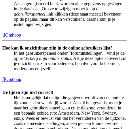
Als je geregistreerd bent, worden al je gegevens opgeslagen
in de database. Om ze te wijzigen moet je op de
gebruikerspaneel
link klikken (deze staat meestal bovenaan
op de pagina, maar dit kan verschillen), daarna kun je je
instellingen wijzigen.
Omhoog
Hoe kan ik onzichtbaar zijn in de online gebruikers lijst?
In het gebruikerspaneel onder "foruminstellingen", vind je de
optie
Verberg mijn online status
. Als je deze optie activeert zul
je onzichtbaar zijn voor iedereen, behalve voor beheerders,
moderators en jezelf.
Omhoog
De tijden zijn niet correct!
Het is mogelijk dat de tijd die gegeven wordt van een andere
tijdzone is dan waarin jij woont. Als dit het geval is, moet je
naar het gebruikerspaneel gaan en je tijdzone veranderen in
een bepaald gebied (vb: Amsterdam, New York, Sydney,
enz.). Wees er bewust van dat het veranderen van de tijdzone,
zoals de meeste instellingen, alleen gedaan kunnen worden
door geregistreerde gebruikers. Als je nog niet geregistreerd