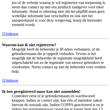
jou of de website waarop je wil registreren van toepassing is,
neem dan contact op met een juridisch raadgever voor meer
informatie. Houd er rekening mee dat het phpBB-team geen
wettelijke informatie kan verschaffen en ook niet het
aanspreekpunt is voor deze wetgeving, tenzij dit hieronder
vermeld wordt.
Omhoog
Waarom kan ik niet registreren?
Mogelijk heeft de beheerder je IP-adres verbannen, of de
gebruikersnaam die je opgeeft verboden. Tevens is het
mogelijk dat de beheerder de registratie mogelijkheid heeft
uitgeschakeld om zo de registratie van nieuwe gebruikers te
voorkomen. Neem contact op met de beheerder voor verdere
hulp.
Omhoog
Ik ben geregistreerd maar kan niet aanmelden!
Controleer eerst of je gebruikersnaam en wachtwoord
kloppen. Indien ze correct zijn, kan één of meerdere zaken
hiervan de oorzaak zijn. Indien COPPA geactiveerd is en je
tijdens het registratieproces opgaf dat je jonger bent dan 13