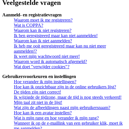
Veelgestelde vragen
Aanmeld- en registratievragen
Waarom moet ik me registreren?
Wat is COPPA?
Waarom kan ik niet registreren?
Ik ben geregistreerd maar kan niet aanmelden!
Waarom kan ik niet aanmelden?
Ik heb me ooit geregistreerd maar kan nu niet meer
aanmelden!?
Ik weet mijn wachtwoord niet meer!
Waarom word ik automatisch afgemeld?
Wat doet "verwijder cookies"?
Gebruikersvoorkeuren en instellingen
Hoe verander ik mijn instellingen?
Hoe kan ik onzichtbaar zijn in de online gebruikers lijst?
De tijden zijn niet correct!
Ik wijzigde de tijdzone, maar de tijd is nog steeds verkeerd!
Mijn taal zit niet in de lijst!
Wat zijn de afbeeldingen naast mijn gebruikersnaam?
Hoe kan ik een avatar instellen?
Wat is mijn rang en hoe verander ik mijn rang?
Wanneer ik op de e-maillink van een gebruiker klik, moet ik
me aanmelden?