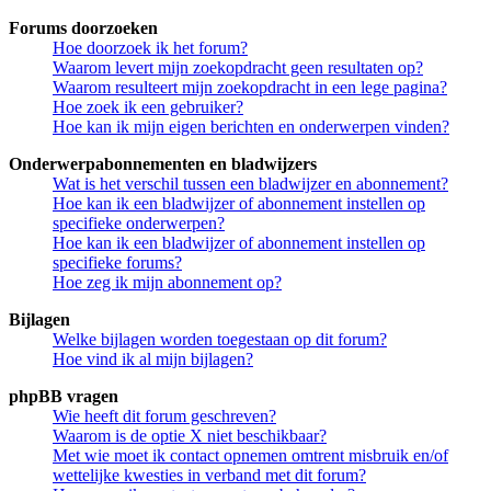
Forums doorzoeken
Hoe doorzoek ik het forum?
Waarom levert mijn zoekopdracht geen resultaten op?
Waarom resulteert mijn zoekopdracht in een lege pagina?
Hoe zoek ik een gebruiker?
Hoe kan ik mijn eigen berichten en onderwerpen vinden?
Onderwerpabonnementen en bladwijzers
Wat is het verschil tussen een bladwijzer en abonnement?
Hoe kan ik een bladwijzer of abonnement instellen op
specifieke onderwerpen?
Hoe kan ik een bladwijzer of abonnement instellen op
specifieke forums?
Hoe zeg ik mijn abonnement op?
Bijlagen
Welke bijlagen worden toegestaan op dit forum?
Hoe vind ik al mijn bijlagen?
phpBB vragen
Wie heeft dit forum geschreven?
Waarom is de optie X niet beschikbaar?
Met wie moet ik contact opnemen omtrent misbruik en/of
wettelijke kwesties in verband met dit forum?