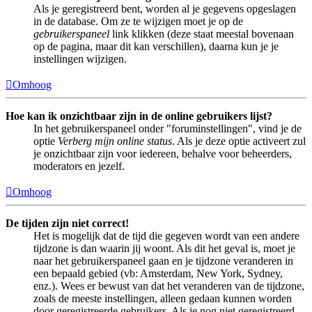
Als je geregistreerd bent, worden al je gegevens opgeslagen
in de database. Om ze te wijzigen moet je op de
gebruikerspaneel
link klikken (deze staat meestal bovenaan
op de pagina, maar dit kan verschillen), daarna kun je je
instellingen wijzigen.
Omhoog
Hoe kan ik onzichtbaar zijn in de online gebruikers lijst?
In het gebruikerspaneel onder "foruminstellingen", vind je de
optie
Verberg mijn online status
. Als je deze optie activeert zul
je onzichtbaar zijn voor iedereen, behalve voor beheerders,
moderators en jezelf.
Omhoog
De tijden zijn niet correct!
Het is mogelijk dat de tijd die gegeven wordt van een andere
tijdzone is dan waarin jij woont. Als dit het geval is, moet je
naar het gebruikerspaneel gaan en je tijdzone veranderen in
een bepaald gebied (vb: Amsterdam, New York, Sydney,
enz.). Wees er bewust van dat het veranderen van de tijdzone,
zoals de meeste instellingen, alleen gedaan kunnen worden
door geregistreerde gebruikers. Als je nog niet geregistreerd