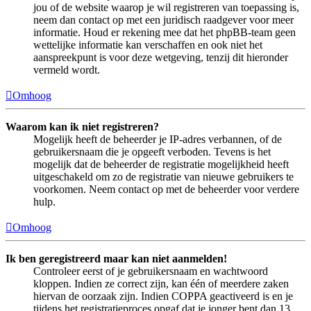
jou of de website waarop je wil registreren van toepassing is,
neem dan contact op met een juridisch raadgever voor meer
informatie. Houd er rekening mee dat het phpBB-team geen
wettelijke informatie kan verschaffen en ook niet het
aanspreekpunt is voor deze wetgeving, tenzij dit hieronder
vermeld wordt.
Omhoog
Waarom kan ik niet registreren?
Mogelijk heeft de beheerder je IP-adres verbannen, of de
gebruikersnaam die je opgeeft verboden. Tevens is het
mogelijk dat de beheerder de registratie mogelijkheid heeft
uitgeschakeld om zo de registratie van nieuwe gebruikers te
voorkomen. Neem contact op met de beheerder voor verdere
hulp.
Omhoog
Ik ben geregistreerd maar kan niet aanmelden!
Controleer eerst of je gebruikersnaam en wachtwoord
kloppen. Indien ze correct zijn, kan één of meerdere zaken
hiervan de oorzaak zijn. Indien COPPA geactiveerd is en je
tijdens het registratieproces opgaf dat je jonger bent dan 13