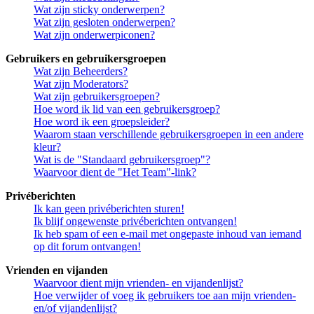
Wat zijn sticky onderwerpen?
Wat zijn gesloten onderwerpen?
Wat zijn onderwerpiconen?
Gebruikers en gebruikersgroepen
Wat zijn Beheerders?
Wat zijn Moderators?
Wat zijn gebruikersgroepen?
Hoe word ik lid van een gebruikersgroep?
Hoe word ik een groepsleider?
Waarom staan verschillende gebruikersgroepen in een andere
kleur?
Wat is de "Standaard gebruikersgroep"?
Waarvoor dient de "Het Team"-link?
Privéberichten
Ik kan geen privéberichten sturen!
Ik blijf ongewenste privéberichten ontvangen!
Ik heb spam of een e-mail met ongepaste inhoud van iemand
op dit forum ontvangen!
Vrienden en vijanden
Waarvoor dient mijn vrienden- en vijandenlijst?
Hoe verwijder of voeg ik gebruikers toe aan mijn vrienden-
en/of vijandenlijst?