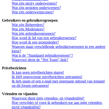
Wat zijn sticky onderwerpen?
Wat zijn gesloten onderwerpen?
Wat zijn onderwerpiconen?
Gebruikers en gebruikersgroepen
Wat zijn Beheerders?
Wat zijn Moderators?
Wat zijn gebruikersgroepen?
Hoe word ik lid van een gebruikersgroep?
Hoe word ik een groepsleider?
Waarom staan verschillende gebruikersgroepen in een andere
kleur?
Wat is de "Standaard gebruikersgroep"?
Waarvoor dient de "Het Team"-link?
Privéberichten
Ik kan geen privéberichten sturen!
Ik blijf ongewenste privéberichten ontvangen!
Ik heb spam of een e-mail met ongepaste inhoud van iemand
op dit forum ontvangen!
Vrienden en vijanden
Waarvoor dient mijn vrienden- en vijandenlijst?
Hoe verwijder of voeg ik gebruikers toe aan mijn vrienden-
en/of vijandenlijst?