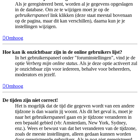
Als je geregistreerd bent, worden al je gegevens opgeslagen
in de database. Om ze te wijzigen moet je op de
gebruikerspaneel
link klikken (deze staat meestal bovenaan
op de pagina, maar dit kan verschillen), daarna kun je je
instellingen wijzigen.
Omhoog
Hoe kan ik onzichtbaar zijn in de online gebruikers lijst?
In het gebruikerspaneel onder "foruminstellingen", vind je de
optie
Verberg mijn online status
. Als je deze optie activeert zul
je onzichtbaar zijn voor iedereen, behalve voor beheerders,
moderators en jezelf.
Omhoog
De tijden zijn niet correct!
Het is mogelijk dat de tijd die gegeven wordt van een andere
tijdzone is dan waarin jij woont. Als dit het geval is, moet je
naar het gebruikerspaneel gaan en je tijdzone veranderen in
een bepaald gebied (vb: Amsterdam, New York, Sydney,
enz.). Wees er bewust van dat het veranderen van de tijdzone,
zoals de meeste instellingen, alleen gedaan kunnen worden
door geregistreerde gebruikers. Als je nog niet geregistreerd