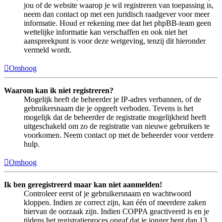
jou of de website waarop je wil registreren van toepassing is,
neem dan contact op met een juridisch raadgever voor meer
informatie. Houd er rekening mee dat het phpBB-team geen
wettelijke informatie kan verschaffen en ook niet het
aanspreekpunt is voor deze wetgeving, tenzij dit hieronder
vermeld wordt.
Omhoog
Waarom kan ik niet registreren?
Mogelijk heeft de beheerder je IP-adres verbannen, of de
gebruikersnaam die je opgeeft verboden. Tevens is het
mogelijk dat de beheerder de registratie mogelijkheid heeft
uitgeschakeld om zo de registratie van nieuwe gebruikers te
voorkomen. Neem contact op met de beheerder voor verdere
hulp.
Omhoog
Ik ben geregistreerd maar kan niet aanmelden!
Controleer eerst of je gebruikersnaam en wachtwoord
kloppen. Indien ze correct zijn, kan één of meerdere zaken
hiervan de oorzaak zijn. Indien COPPA geactiveerd is en je
tijdens het registratieproces opgaf dat je jonger bent dan 13