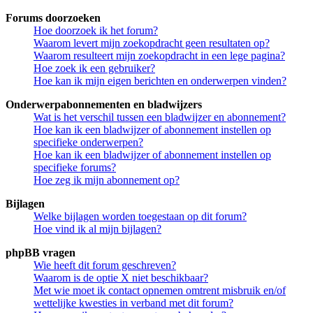
Forums doorzoeken
Hoe doorzoek ik het forum?
Waarom levert mijn zoekopdracht geen resultaten op?
Waarom resulteert mijn zoekopdracht in een lege pagina?
Hoe zoek ik een gebruiker?
Hoe kan ik mijn eigen berichten en onderwerpen vinden?
Onderwerpabonnementen en bladwijzers
Wat is het verschil tussen een bladwijzer en abonnement?
Hoe kan ik een bladwijzer of abonnement instellen op
specifieke onderwerpen?
Hoe kan ik een bladwijzer of abonnement instellen op
specifieke forums?
Hoe zeg ik mijn abonnement op?
Bijlagen
Welke bijlagen worden toegestaan op dit forum?
Hoe vind ik al mijn bijlagen?
phpBB vragen
Wie heeft dit forum geschreven?
Waarom is de optie X niet beschikbaar?
Met wie moet ik contact opnemen omtrent misbruik en/of
wettelijke kwesties in verband met dit forum?