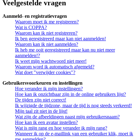
Veelgestelde vragen
Aanmeld- en registratievragen
Waarom moet ik me registreren?
Wat is COPPA?
Waarom kan ik niet registreren?
Ik ben geregistreerd maar kan niet aanmelden!
Waarom kan ik niet aanmelden?
Ik heb me ooit geregistreerd maar kan nu niet meer
aanmelden!?
Ik weet mijn wachtwoord niet meer!
Waarom word ik automatisch afgemeld?
Wat doet "verwijder cookies"?
Gebruikersvoorkeuren en instellingen
Hoe verander ik mijn instellingen?
Hoe kan ik onzichtbaar zijn in de online gebruikers lijst?
De tijden zijn niet correct!
Ik wijzigde de tijdzone, maar de tijd is nog steeds verkeerd!
Mijn taal zit niet in de lijst!
Wat zijn de afbeeldingen naast mijn gebruikersnaam?
Hoe kan ik een avatar instellen?
Wat is mijn rang en hoe verander ik mijn rang?
Wanneer ik op de e-maillink van een gebruiker klik, moet ik
me aanmelden?