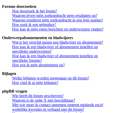
Forums doorzoeken
Hoe doorzoek ik het forum?
Waarom levert mijn zoekopdracht geen resultaten op?
Waarom resulteert mijn zoekopdracht in een lege pagina?
Hoe zoek ik een gebruiker?
Hoe kan ik mijn eigen berichten en onderwerpen vinden?
Onderwerpabonnementen en bladwijzers
Wat is het verschil tussen een bladwijzer en abonnement?
Hoe kan ik een bladwijzer of abonnement instellen op
specifieke onderwerpen?
Hoe kan ik een bladwijzer of abonnement instellen op
specifieke forums?
Hoe zeg ik mijn abonnement op?
Bijlagen
Welke bijlagen worden toegestaan op dit forum?
Hoe vind ik al mijn bijlagen?
phpBB vragen
Wie heeft dit forum geschreven?
Waarom is de optie X niet beschikbaar?
Met wie moet ik contact opnemen omtrent misbruik en/of
wettelijke kwesties in verband met dit forum?