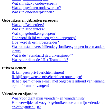
Wat zijn sticky onderwerpen?
Wat zijn gesloten onderwerpen?
Wat zijn onderwerpiconen?
Gebruikers en gebruikersgroepen
Wat zijn Beheerders?
Wat zijn Moderators?
Wat zijn gebruikersgroepen?
Hoe word ik lid van een gebruikersgroep?
Hoe word ik een groepsleider?
Waarom staan verschillende gebruikersgroepen in een andere
kleur?
Wat is de "Standaard gebruikersgroep"?
Waarvoor dient de "Het Team"-link?
Privéberichten
Ik kan geen privéberichten sturen!
Ik blijf ongewenste privéberichten ontvangen!
Ik heb spam of een e-mail met ongepaste inhoud van iemand
op dit forum ontvangen!
Vrienden en vijanden
Waarvoor dient mijn vrienden- en vijandenlijst?
Hoe verwijder of voeg ik gebruikers toe aan mijn vrienden-
en/of vijandenlijst?