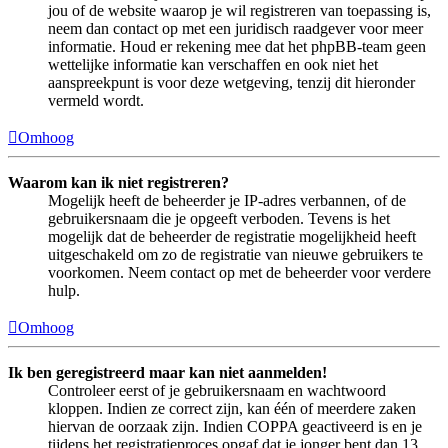
jou of de website waarop je wil registreren van toepassing is,
neem dan contact op met een juridisch raadgever voor meer
informatie. Houd er rekening mee dat het phpBB-team geen
wettelijke informatie kan verschaffen en ook niet het
aanspreekpunt is voor deze wetgeving, tenzij dit hieronder
vermeld wordt.
Omhoog
Waarom kan ik niet registreren?
Mogelijk heeft de beheerder je IP-adres verbannen, of de
gebruikersnaam die je opgeeft verboden. Tevens is het
mogelijk dat de beheerder de registratie mogelijkheid heeft
uitgeschakeld om zo de registratie van nieuwe gebruikers te
voorkomen. Neem contact op met de beheerder voor verdere
hulp.
Omhoog
Ik ben geregistreerd maar kan niet aanmelden!
Controleer eerst of je gebruikersnaam en wachtwoord
kloppen. Indien ze correct zijn, kan één of meerdere zaken
hiervan de oorzaak zijn. Indien COPPA geactiveerd is en je
tijdens het registratieproces opgaf dat je jonger bent dan 13