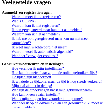
Veelgestelde vragen
Aanmeld- en registratievragen
Waarom moet ik me registreren?
Wat is COPPA?
Waarom kan ik niet registreren?
Ik ben geregistreerd maar kan niet aanmelden!
Waarom kan ik niet aanmelden?
Ik heb me ooit geregistreerd maar kan nu niet meer
aanmelden!?
Ik weet mijn wachtwoord niet meer!
Waarom word ik automatisch afgemeld?
Wat doet "verwijder cookies"?
Gebruikersvoorkeuren en instellingen
Hoe verander ik mijn instellingen?
Hoe kan ik onzichtbaar zijn in de online gebruikers lijst?
De tijden zijn niet correct!
Ik wijzigde de tijdzone, maar de tijd is nog steeds verkeerd!
Mijn taal zit niet in de lijst!
Wat zijn de afbeeldingen naast mijn gebruikersnaam?
Hoe kan ik een avatar instellen?
Wat is mijn rang en hoe verander ik mijn rang?
Wanneer ik op de e-maillink van een gebruiker klik, moet ik
me aanmelden?