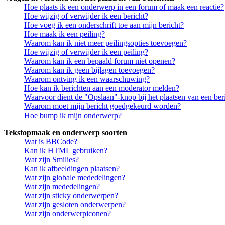
Hoe plaats ik een onderwerp in een forum of maak een reactie?
Hoe wijzig of verwijder ik een bericht?
Hoe voeg ik een onderschrift toe aan mijn bericht?
Hoe maak ik een peiling?
Waarom kan ik niet meer peilingsopties toevoegen?
Hoe wijzig of verwijder ik een peiling?
Waarom kan ik een bepaald forum niet openen?
Waarom kan ik geen bijlagen toevoegen?
Waarom ontving ik een waarschuwing?
Hoe kan ik berichten aan een moderator melden?
Waarvoor dient de "Opslaan"-knop bij het plaatsen van een ber
Waarom moet mijn bericht goedgekeurd worden?
Hoe bump ik mijn onderwerp?
Tekstopmaak en onderwerp soorten
Wat is BBCode?
Kan ik HTML gebruiken?
Wat zijn Smilies?
Kan ik afbeeldingen plaatsen?
Wat zijn globale mededelingen?
Wat zijn mededelingen?
Wat zijn sticky onderwerpen?
Wat zijn gesloten onderwerpen?
Wat zijn onderwerpiconen?