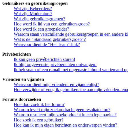
Gebruikers en gebruikersgroepen
Wat zijn Beheerders?
Wat zijn Moderators?
Wat zijn gebruikersgroepen?
Hoe word ik lid van een gebruikersgroep?
Hoe word ik een groepsleider?
Waarom staan verschillende gebruikersgroepen in een andere k
Wat is de "Standaard gebruikersgroep"?
Waarvoor dient de "Het Team"-link?
Privéberichten
Ik kan geen privéberichten sturen!
Ik blijf ongewenste privéberichten ontvangen!
Ik heb spam of een e-mail met ongepaste inhoud van iemand op
Vrienden en vijanden
Waarvoor dient mijn vrienden- en vijandenlijst?
Hoe verwijder of voeg ik gebruikers toe aan mijn vrienden- en/o
Forums doorzoeken
Hoe doorzoek ik het forum?
Waarom levert mijn zoekopdracht geen resultaten op?
Waarom resulteert mijn zoekopdracht in een lege pagina?
Hoe zoek ik een gebruiker?
Hoe kan ik mijn eigen berichten en onderwerpen vinden?