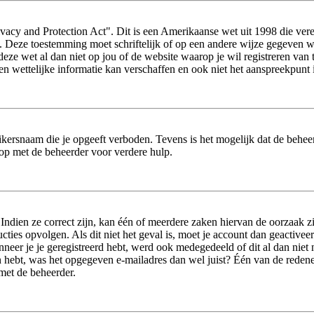
acy and Protection Act". Dit is een Amerikaanse wet uit 1998 die vere
s. Deze toestemming moet schriftelijk of op een andere wijze gegeven 
 deze wet al dan niet op jou of de website waarop je wil registreren va
wettelijke informatie kan verschaffen en ook niet het aanspreekpunt i
ikersnaam die je opgeeft verboden. Tevens is het mogelijk dat de beheer
op met de beheerder voor verdere hulp.
dien ze correct zijn, kan één of meerdere zaken hiervan de oorzaak zij
tructies opvolgen. Als dit niet het geval is, moet je account dan geact
neer je je geregistreerd hebt, werd ook medegedeeld of dit al dan niet n
 hebt, was het opgegeven e-mailadres dan wel juist? Één van de redenen 
 met de beheerder.