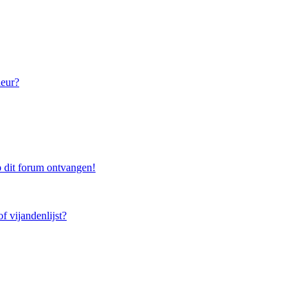
leur?
 dit forum ontvangen!
f vijandenlijst?