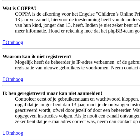
Wat is COPPA?
COPPA is de afkorting voor het Engelse "Children’s Online Priv
13 jaar verzamelt, hiervoor de toestemming heeft van de ouder
van hun kind, jonger dan 13, heeft. Indien je niet zeker bent of
meer informatie. Houd er rekening mee dat het phpBB-team geen 
Omhoog
Waarom kan ik niet registreren?
Mogelijk heeft de beheerder je IP-adres verbannen, of de gebru
registratie van nieuwe gebruikers te voorkomen. Neem contact 
Omhoog
Ik ben geregistreerd maar kan niet aanmelden!
Controleer eerst of je gebruikersnaam en wachtwoord kloppen. In
opgaf dat je jonger bent dan 13 jaar, moet je de ontvangen ins
geactiveerd wordt, ofwel door jezelf of door een beheerder. Wan
opgegeven instructies volgen. Als je nooit een e-mail ontvangen
zeker bent dat je e-mailadres correct was, neem dan contact op
Omhoog