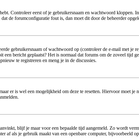
hebt. Controleer eerst of je gebruikersnaam en wachtwoord kloppen. In
jk dat de forumconfiguratie fout is, dan moet dit door de beheerder opge
erde gebruikersnaam of wachtwoord op (controleer de e-mail met je reg
 ooit een bericht geplaatst? Het is normaal dat forums om de zoveel tijd 
nieuw te registreren en meng je in de discussies.
 maar er is wel een mogelijkheid om deze te resetten. Hiervoor moet je
aanmelden.
aanvinkt, blijf je maar voor een bepaalde tijd aangemeld. Zo wordt ver
er af als je gebruik maakt van een openbare computer, bijvoorbeeld op sc