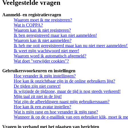
Veelgestelde vragen
Aanmeld- en registratievragen
Waarom moet ik me registreren?
Wat is COPPA?
Waarom kan ik niet registreren?
Ik ben geregistreerd maar kan niet aanmelden!
Waarom kan ik niet aanmelden?
Ik heb me ooit geregistreerd maar kan nu niet meer aanmelden!
Ik weet mijn wachtwoord niet meer!
Waarom word ik automatisch afgemeld?
Wat doet "verwijder cookies"?
Gebruikersvoorkeuren en instellingen
Hoe verander ik mijn instellingen?
Hoe kan ik onzichtbaar zijn in de online gebruikers lijst?
De tijden zijn niet correct!
Ik wijzigde de tijdzone, maar de tijd is nog steeds verkeerd!
Mijn taal zit niet in de lijst!
Wat zijn de afbeeldingen naast mijn gebruikersnaam?
Hoe kan ik een avatar instellen?
Wat is mijn rang en hoe verander ik mijn rang?
Wanneer ik op de e-maillink van een gebruiker klik, moet ik 
Vragen in verband met het plaatsen van berichten