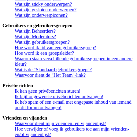
Wat zijn sticky onderwerpen?
Wat zijn gesloten onderwerpen?
Wat zijn onderwerpiconen?
Gebruikers en gebruikersgroepen
Wat zijn Beheerders?
Wat zijn Moderators?
Wat zijn gebruikersgroepen?
Hoe word ik lid van een gebruikersgroep?
Hoe word ik een groepsleider?
Waarom staan verschillende gebruikersgroepen in een andere
kleur?
Wat is de "Standaard gebruikersgroep"?
Waarvoor dient de "Het Team"-link?
Privéberichten
Ik kan geen privéberichten sturen!
Ik blijf ongewenste privéberichten ontvangen!
Ik heb spam of een e-mail met ongepaste inhoud van iemand
op dit forum ontvangen!
Vrienden en vijanden
Waarvoor dient mijn vrienden- en vijandenlijst?
Hoe verwijder of voeg ik gebruikers toe aan mijn vrienden-
en/of vijandenlijst?