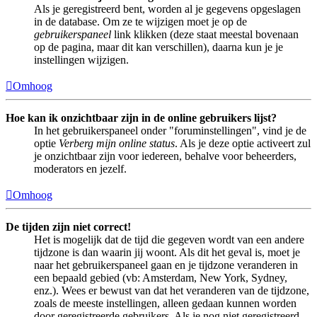
Als je geregistreerd bent, worden al je gegevens opgeslagen
in de database. Om ze te wijzigen moet je op de
gebruikerspaneel
link klikken (deze staat meestal bovenaan
op de pagina, maar dit kan verschillen), daarna kun je je
instellingen wijzigen.
Omhoog
Hoe kan ik onzichtbaar zijn in de online gebruikers lijst?
In het gebruikerspaneel onder "foruminstellingen", vind je de
optie
Verberg mijn online status
. Als je deze optie activeert zul
je onzichtbaar zijn voor iedereen, behalve voor beheerders,
moderators en jezelf.
Omhoog
De tijden zijn niet correct!
Het is mogelijk dat de tijd die gegeven wordt van een andere
tijdzone is dan waarin jij woont. Als dit het geval is, moet je
naar het gebruikerspaneel gaan en je tijdzone veranderen in
een bepaald gebied (vb: Amsterdam, New York, Sydney,
enz.). Wees er bewust van dat het veranderen van de tijdzone,
zoals de meeste instellingen, alleen gedaan kunnen worden
door geregistreerde gebruikers. Als je nog niet geregistreerd