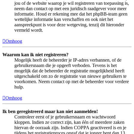
jou of de website waarop je wil registreren van toepassing is,
neem dan contact op met een juridisch raadgever voor meer
informatie. Houd er rekening mee dat het phpBB-team geen
wettelijke informatie kan verschaffen en ook niet het
aanspreekpunt is voor deze wetgeving, tenzij dit hieronder
vermeld wordt.
Omhoog
Waarom kan ik niet registreren?
Mogelijk heeft de beheerder je IP-adres verbannen, of de
gebruikersnaam die je opgeeft verboden. Tevens is het
mogelijk dat de beheerder de registratie mogelijkheid heeft
uitgeschakeld om zo de registratie van nieuwe gebruikers te
voorkomen. Neem contact op met de beheerder voor verdere
hulp.
Omhoog
Ik ben geregistreerd maar kan niet aanmelden!
Controleer eerst of je gebruikersnaam en wachtwoord
kloppen. Indien ze correct zijn, kan één of meerdere zaken
hiervan de oorzaak zijn. Indien COPPA geactiveerd is en je
tijdens het registratieproces opgaf dat je jonger bent dan 13