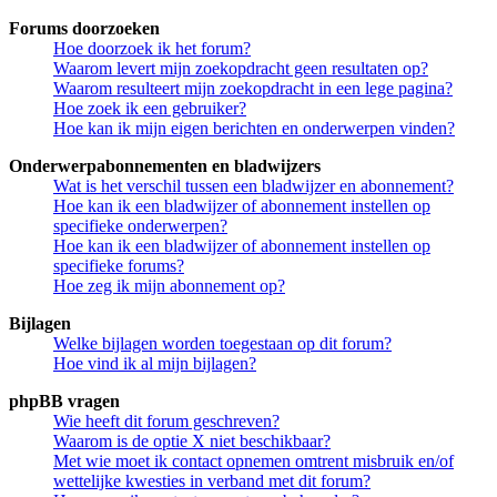
Forums doorzoeken
Hoe doorzoek ik het forum?
Waarom levert mijn zoekopdracht geen resultaten op?
Waarom resulteert mijn zoekopdracht in een lege pagina?
Hoe zoek ik een gebruiker?
Hoe kan ik mijn eigen berichten en onderwerpen vinden?
Onderwerpabonnementen en bladwijzers
Wat is het verschil tussen een bladwijzer en abonnement?
Hoe kan ik een bladwijzer of abonnement instellen op
specifieke onderwerpen?
Hoe kan ik een bladwijzer of abonnement instellen op
specifieke forums?
Hoe zeg ik mijn abonnement op?
Bijlagen
Welke bijlagen worden toegestaan op dit forum?
Hoe vind ik al mijn bijlagen?
phpBB vragen
Wie heeft dit forum geschreven?
Waarom is de optie X niet beschikbaar?
Met wie moet ik contact opnemen omtrent misbruik en/of
wettelijke kwesties in verband met dit forum?