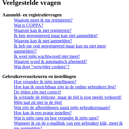
Veelgestelde vragen
Aanmeld- en registratievragen
Waarom moet ik me registreren?
Wat is COPPA?
Waarom kan ik niet registreren?
Ik ben geregistreerd maar kan niet aanmelden!
Waarom kan ik niet aanmelden?
Ik heb me ooit geregistreerd maar kan nu niet meer
aanmelden!?
Ik weet mijn wachtwoord niet meer!
Waarom word ik automatisch afgemeld?
Wat doet "verwijder cookies"?
Gebruikersvoorkeuren en instellingen
Hoe verander ik mijn instellingen?
Hoe kan ik onzichtbaar zijn in de online gebruikers lijst?
De tijden zijn niet correct!
Ik wijzigde de tijdzone, maar de tijd is nog steeds verkeerd!
Mijn taal zit niet in de lijst!
Wat zijn de afbeeldingen naast mijn gebruikersnaam?
Hoe kan ik een avatar instellen?
Wat is mijn rang en hoe verander ik mijn rang?
Wanneer ik op de e-maillink van een gebruiker klik, moet ik
me aanmelden?