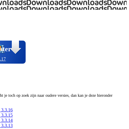
ater
.17
ocht je toch op zoek zijn naar oudere versies, dan kan je deze hieronder
 3.3.16
 3.3.15
 3.3.14
 3.3.13