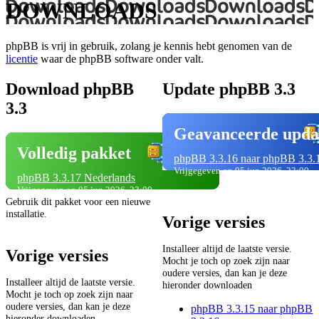
DOWNLOADS
phpBB is vrij in gebruik, zolang je kennis hebt genomen van de
licentie
waar de phpBB software onder valt.
Download phpBB
Update phpBB 3.3
3.3
Geavanceerde upda
Volledig pakket
phpBB 3.3.16 naar phpBB 3.3.
Vrijgegeven op 05 jun 2026, 23:00
phpBB 3.3.17 Nederlands
Vrijgegeven op 05 jun 2026, 23:00
Gebruik dit pakket voor een nieuwe
installatie.
Vorige versies
Installeer altijd de laatste versie.
Vorige versies
Mocht je toch op zoek zijn naar
oudere versies, dan kan je deze
Installeer altijd de laatste versie.
hieronder downloaden
Mocht je toch op zoek zijn naar
oudere versies, dan kan je deze
phpBB 3.3.15 naar phpBB
hieronder downloaden