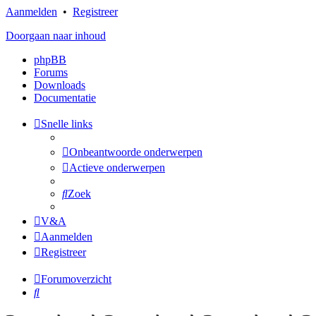
Aanmelden
•
Registreer
Doorgaan naar inhoud
phpBB
Forums
Downloads
Documentatie
Snelle links
Onbeantwoorde onderwerpen
Actieve onderwerpen
Zoek
V&A
Aanmelden
Registreer
Forumoverzicht
Zoek