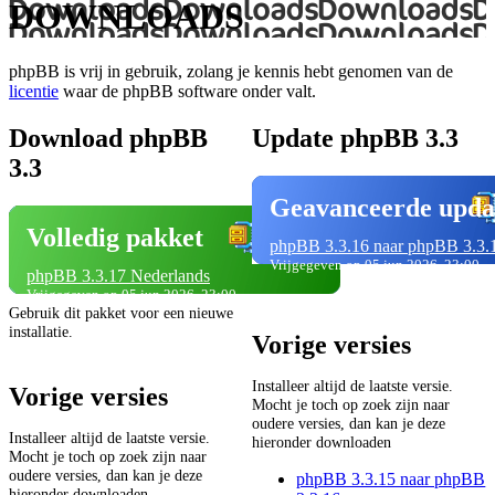
DOWNLOADS
phpBB is vrij in gebruik, zolang je kennis hebt genomen van de
licentie
waar de phpBB software onder valt.
Download phpBB
Update phpBB 3.3
3.3
Geavanceerde upda
Volledig pakket
phpBB 3.3.16 naar phpBB 3.3.
Vrijgegeven op 05 jun 2026, 23:00
phpBB 3.3.17 Nederlands
Vrijgegeven op 05 jun 2026, 23:00
Gebruik dit pakket voor een nieuwe
installatie.
Vorige versies
Installeer altijd de laatste versie.
Vorige versies
Mocht je toch op zoek zijn naar
oudere versies, dan kan je deze
Installeer altijd de laatste versie.
hieronder downloaden
Mocht je toch op zoek zijn naar
oudere versies, dan kan je deze
phpBB 3.3.15 naar phpBB
hieronder downloaden