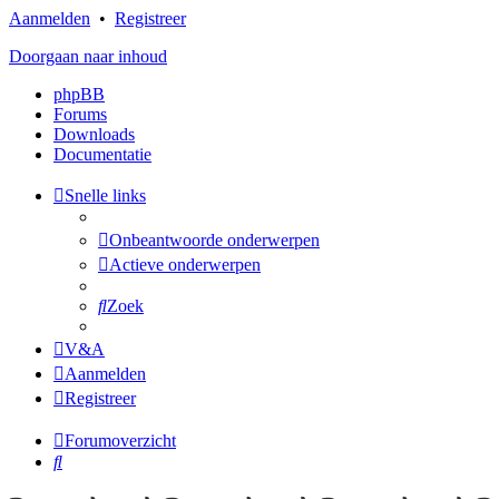
Aanmelden
•
Registreer
Doorgaan naar inhoud
phpBB
Forums
Downloads
Documentatie
Snelle links
Onbeantwoorde onderwerpen
Actieve onderwerpen
Zoek
V&A
Aanmelden
Registreer
Forumoverzicht
Zoek