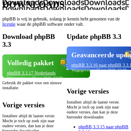
DOWNLOADS
phpBB is vrij in gebruik, zolang je kennis hebt genomen van de
licentie
waar de phpBB software onder valt.
Download phpBB
Update phpBB 3.3
3.3
Geavanceerde upda
Volledig pakket
phpBB 3.3.16 naar phpBB 3.3.
Vrijgegeven op 05 jun 2026, 23:00
phpBB 3.3.17 Nederlands
Vrijgegeven op 05 jun 2026, 23:00
Gebruik dit pakket voor een nieuwe
installatie.
Vorige versies
Installeer altijd de laatste versie.
Vorige versies
Mocht je toch op zoek zijn naar
oudere versies, dan kan je deze
Installeer altijd de laatste versie.
hieronder downloaden
Mocht je toch op zoek zijn naar
oudere versies, dan kan je deze
phpBB 3.3.15 naar phpBB
hieronder downloaden