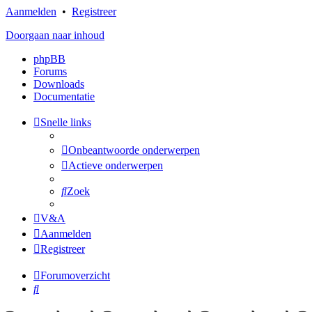
Aanmelden
•
Registreer
Doorgaan naar inhoud
phpBB
Forums
Downloads
Documentatie
Snelle links
Onbeantwoorde onderwerpen
Actieve onderwerpen
Zoek
V&A
Aanmelden
Registreer
Forumoverzicht
Zoek