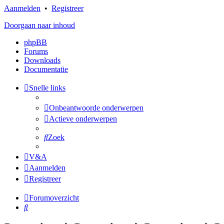
Aanmelden
•
Registreer
Doorgaan naar inhoud
phpBB
Forums
Downloads
Documentatie
Snelle links
Onbeantwoorde onderwerpen
Actieve onderwerpen
Zoek
V&A
Aanmelden
Registreer
Forumoverzicht
Zoek