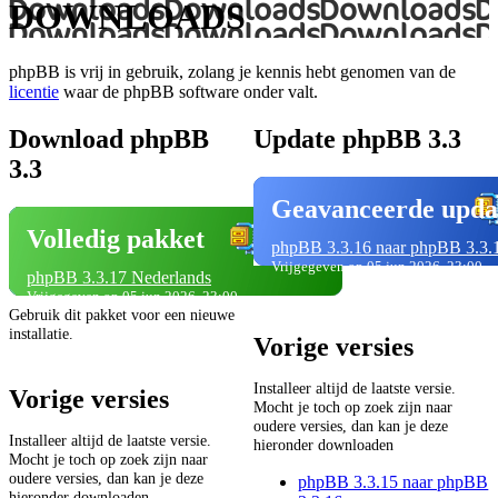
DOWNLOADS
phpBB is vrij in gebruik, zolang je kennis hebt genomen van de
licentie
waar de phpBB software onder valt.
Download phpBB
Update phpBB 3.3
3.3
Geavanceerde upda
Volledig pakket
phpBB 3.3.16 naar phpBB 3.3.
Vrijgegeven op 05 jun 2026, 23:00
phpBB 3.3.17 Nederlands
Vrijgegeven op 05 jun 2026, 23:00
Gebruik dit pakket voor een nieuwe
installatie.
Vorige versies
Installeer altijd de laatste versie.
Vorige versies
Mocht je toch op zoek zijn naar
oudere versies, dan kan je deze
Installeer altijd de laatste versie.
hieronder downloaden
Mocht je toch op zoek zijn naar
oudere versies, dan kan je deze
phpBB 3.3.15 naar phpBB
hieronder downloaden