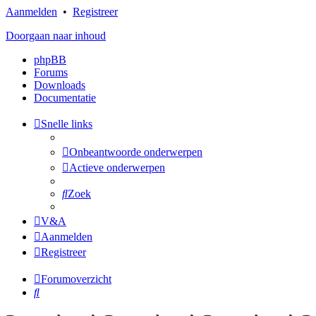
Aanmelden
•
Registreer
Doorgaan naar inhoud
phpBB
Forums
Downloads
Documentatie
Snelle links
Onbeantwoorde onderwerpen
Actieve onderwerpen
Zoek
V&A
Aanmelden
Registreer
Forumoverzicht
Zoek