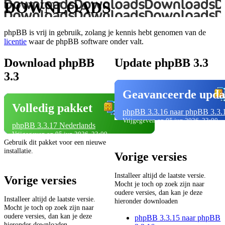
DOWNLOADS
phpBB is vrij in gebruik, zolang je kennis hebt genomen van de
licentie
waar de phpBB software onder valt.
Download phpBB
Update phpBB 3.3
3.3
Geavanceerde upda
Volledig pakket
phpBB 3.3.16 naar phpBB 3.3.
Vrijgegeven op 05 jun 2026, 23:00
phpBB 3.3.17 Nederlands
Vrijgegeven op 05 jun 2026, 23:00
Gebruik dit pakket voor een nieuwe
installatie.
Vorige versies
Installeer altijd de laatste versie.
Vorige versies
Mocht je toch op zoek zijn naar
oudere versies, dan kan je deze
Installeer altijd de laatste versie.
hieronder downloaden
Mocht je toch op zoek zijn naar
oudere versies, dan kan je deze
phpBB 3.3.15 naar phpBB
hieronder downloaden