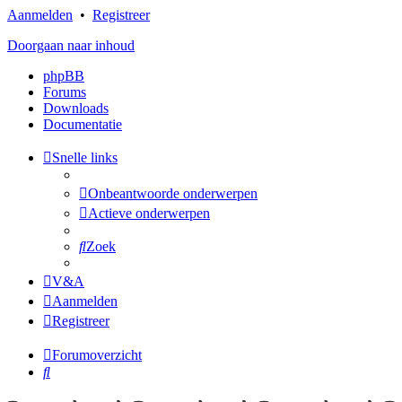
Aanmelden
•
Registreer
Doorgaan naar inhoud
phpBB
Forums
Downloads
Documentatie
Snelle links
Onbeantwoorde onderwerpen
Actieve onderwerpen
Zoek
V&A
Aanmelden
Registreer
Forumoverzicht
Zoek