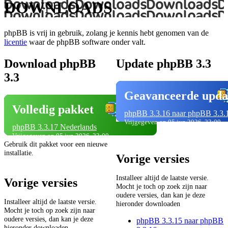
DOWNLOADS
phpBB is vrij in gebruik, zolang je kennis hebt genomen van de
licentie
waar de phpBB software onder valt.
Download phpBB
Update phpBB 3.3
3.3
Geavanceerde upda
Volledig pakket
phpBB 3.3.16 naar phpBB 3.3.
Vrijgegeven op 05 jun 2026, 23:00
phpBB 3.3.17 Nederlands
Vrijgegeven op 05 jun 2026, 23:00
Gebruik dit pakket voor een nieuwe
installatie.
Vorige versies
Installeer altijd de laatste versie.
Vorige versies
Mocht je toch op zoek zijn naar
oudere versies, dan kan je deze
Installeer altijd de laatste versie.
hieronder downloaden
Mocht je toch op zoek zijn naar
oudere versies, dan kan je deze
phpBB 3.3.15 naar phpBB
hieronder downloaden