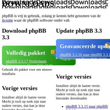
DOWNLOADS
phpBB is vrij in gebruik, zolang je kennis hebt genomen van de
licentie
waar de phpBB software onder valt.
Download phpBB
Update phpBB 3.3
3.3
Geavanceerde upda
Volledig pakket
phpBB 3.3.16 naar phpBB 3.3.
Vrijgegeven op 05 jun 2026, 23:00
phpBB 3.3.17 Nederlands
Vrijgegeven op 05 jun 2026, 23:00
Gebruik dit pakket voor een nieuwe
installatie.
Vorige versies
Installeer altijd de laatste versie.
Vorige versies
Mocht je toch op zoek zijn naar
oudere versies, dan kan je deze
Installeer altijd de laatste versie.
hieronder downloaden
Mocht je toch op zoek zijn naar
oudere versies, dan kan je deze
phpBB 3.3.15 naar phpBB
hieronder downloaden