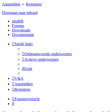
Aanmelden
•
Registreer
Doorgaan naar inhoud
phpBB
Forums
Downloads
Documentatie
Snelle links
Onbeantwoorde onderwerpen
Actieve onderwerpen
Zoek
V&A
Aanmelden
Registreer
Forumoverzicht
Zoek