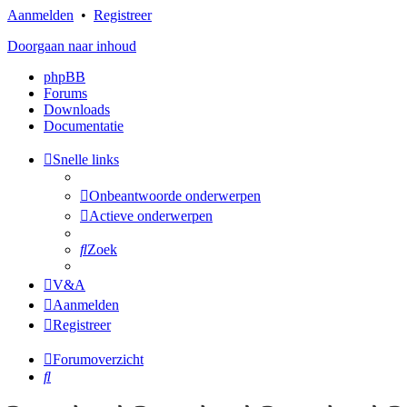
Aanmelden
•
Registreer
Doorgaan naar inhoud
phpBB
Forums
Downloads
Documentatie
Snelle links
Onbeantwoorde onderwerpen
Actieve onderwerpen
Zoek
V&A
Aanmelden
Registreer
Forumoverzicht
Zoek