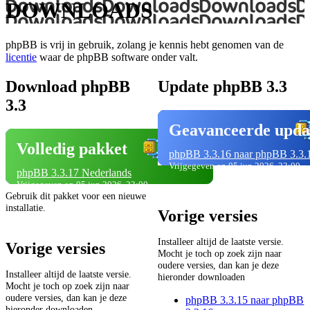
DOWNLOADS
phpBB is vrij in gebruik, zolang je kennis hebt genomen van de
licentie
waar de phpBB software onder valt.
Download phpBB
Update phpBB 3.3
3.3
Geavanceerde upda
Volledig pakket
phpBB 3.3.16 naar phpBB 3.3.
Vrijgegeven op 05 jun 2026, 23:00
phpBB 3.3.17 Nederlands
Vrijgegeven op 05 jun 2026, 23:00
Gebruik dit pakket voor een nieuwe
installatie.
Vorige versies
Installeer altijd de laatste versie.
Vorige versies
Mocht je toch op zoek zijn naar
oudere versies, dan kan je deze
Installeer altijd de laatste versie.
hieronder downloaden
Mocht je toch op zoek zijn naar
oudere versies, dan kan je deze
phpBB 3.3.15 naar phpBB
hieronder downloaden