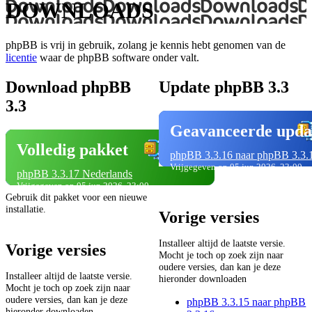
DOWNLOADS
phpBB is vrij in gebruik, zolang je kennis hebt genomen van de
licentie
waar de phpBB software onder valt.
Download phpBB
Update phpBB 3.3
3.3
Geavanceerde upda
Volledig pakket
phpBB 3.3.16 naar phpBB 3.3.
Vrijgegeven op 05 jun 2026, 23:00
phpBB 3.3.17 Nederlands
Vrijgegeven op 05 jun 2026, 23:00
Gebruik dit pakket voor een nieuwe
installatie.
Vorige versies
Installeer altijd de laatste versie.
Vorige versies
Mocht je toch op zoek zijn naar
oudere versies, dan kan je deze
Installeer altijd de laatste versie.
hieronder downloaden
Mocht je toch op zoek zijn naar
oudere versies, dan kan je deze
phpBB 3.3.15 naar phpBB
hieronder downloaden