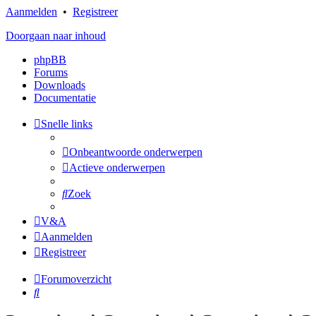
Aanmelden
•
Registreer
Doorgaan naar inhoud
phpBB
Forums
Downloads
Documentatie
Snelle links
Onbeantwoorde onderwerpen
Actieve onderwerpen
Zoek
V&A
Aanmelden
Registreer
Forumoverzicht
Zoek