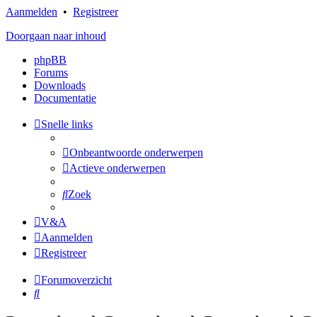
Aanmelden
•
Registreer
Doorgaan naar inhoud
phpBB
Forums
Downloads
Documentatie
Snelle links
Onbeantwoorde onderwerpen
Actieve onderwerpen
Zoek
V&A
Aanmelden
Registreer
Forumoverzicht
Zoek