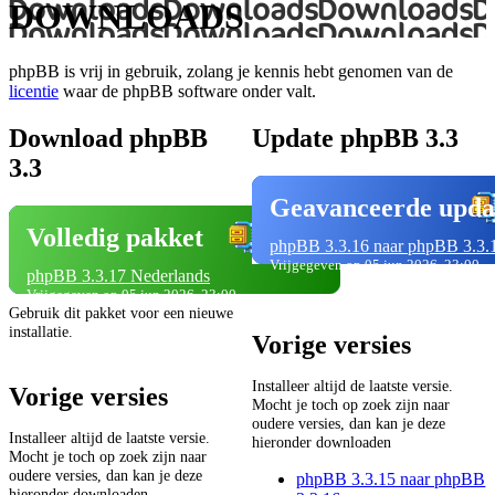
DOWNLOADS
phpBB is vrij in gebruik, zolang je kennis hebt genomen van de
licentie
waar de phpBB software onder valt.
Download phpBB
Update phpBB 3.3
3.3
Geavanceerde upda
Volledig pakket
phpBB 3.3.16 naar phpBB 3.3.
Vrijgegeven op 05 jun 2026, 23:00
phpBB 3.3.17 Nederlands
Vrijgegeven op 05 jun 2026, 23:00
Gebruik dit pakket voor een nieuwe
installatie.
Vorige versies
Installeer altijd de laatste versie.
Vorige versies
Mocht je toch op zoek zijn naar
oudere versies, dan kan je deze
Installeer altijd de laatste versie.
hieronder downloaden
Mocht je toch op zoek zijn naar
oudere versies, dan kan je deze
phpBB 3.3.15 naar phpBB
hieronder downloaden