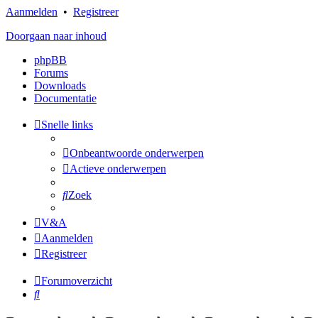
Aanmelden
•
Registreer
Doorgaan naar inhoud
phpBB
Forums
Downloads
Documentatie
Snelle links
Onbeantwoorde onderwerpen
Actieve onderwerpen
Zoek
V&A
Aanmelden
Registreer
Forumoverzicht
Zoek