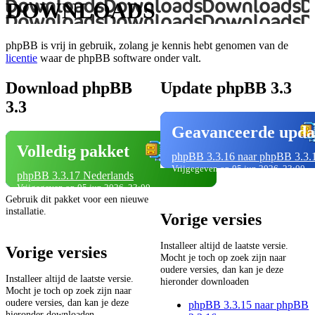
DOWNLOADS
phpBB is vrij in gebruik, zolang je kennis hebt genomen van de
licentie
waar de phpBB software onder valt.
Download phpBB
Update phpBB 3.3
3.3
Geavanceerde upda
Volledig pakket
phpBB 3.3.16 naar phpBB 3.3.
Vrijgegeven op 05 jun 2026, 23:00
phpBB 3.3.17 Nederlands
Vrijgegeven op 05 jun 2026, 23:00
Gebruik dit pakket voor een nieuwe
installatie.
Vorige versies
Installeer altijd de laatste versie.
Vorige versies
Mocht je toch op zoek zijn naar
oudere versies, dan kan je deze
Installeer altijd de laatste versie.
hieronder downloaden
Mocht je toch op zoek zijn naar
oudere versies, dan kan je deze
phpBB 3.3.15 naar phpBB
hieronder downloaden