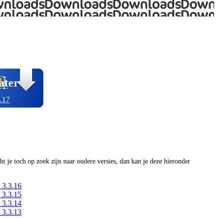
ater
.17
ocht je toch op zoek zijn naar oudere versies, dan kan je deze hieronder
 3.3.16
 3.3.15
 3.3.14
 3.3.13