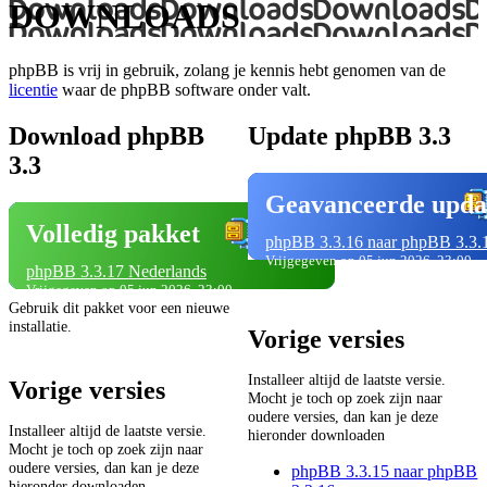
DOWNLOADS
phpBB is vrij in gebruik, zolang je kennis hebt genomen van de
licentie
waar de phpBB software onder valt.
Download phpBB
Update phpBB 3.3
3.3
Geavanceerde upda
Volledig pakket
phpBB 3.3.16 naar phpBB 3.3.
Vrijgegeven op 05 jun 2026, 23:00
phpBB 3.3.17 Nederlands
Vrijgegeven op 05 jun 2026, 23:00
Gebruik dit pakket voor een nieuwe
installatie.
Vorige versies
Installeer altijd de laatste versie.
Vorige versies
Mocht je toch op zoek zijn naar
oudere versies, dan kan je deze
Installeer altijd de laatste versie.
hieronder downloaden
Mocht je toch op zoek zijn naar
oudere versies, dan kan je deze
phpBB 3.3.15 naar phpBB
hieronder downloaden