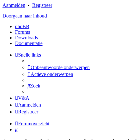
Aanmelden
•
Registreer
Doorgaan naar inhoud
phpBB
Forums
Downloads
Documentatie
Snelle links
Onbeantwoorde onderwerpen
Actieve onderwerpen
Zoek
V&A
Aanmelden
Registreer
Forumoverzicht
Zoek