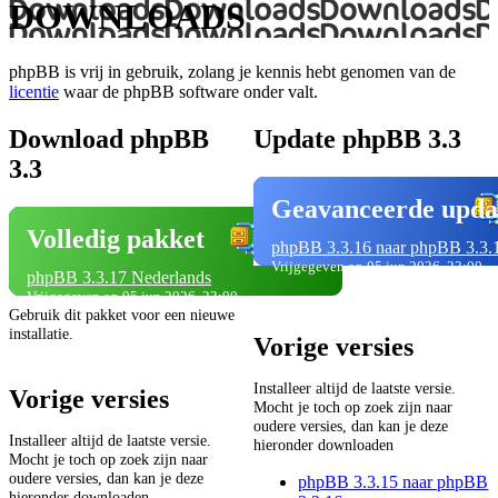
DOWNLOADS
phpBB is vrij in gebruik, zolang je kennis hebt genomen van de
licentie
waar de phpBB software onder valt.
Download phpBB
Update phpBB 3.3
3.3
Geavanceerde upda
Volledig pakket
phpBB 3.3.16 naar phpBB 3.3.
Vrijgegeven op 05 jun 2026, 23:00
phpBB 3.3.17 Nederlands
Vrijgegeven op 05 jun 2026, 23:00
Gebruik dit pakket voor een nieuwe
installatie.
Vorige versies
Installeer altijd de laatste versie.
Vorige versies
Mocht je toch op zoek zijn naar
oudere versies, dan kan je deze
Installeer altijd de laatste versie.
hieronder downloaden
Mocht je toch op zoek zijn naar
oudere versies, dan kan je deze
phpBB 3.3.15 naar phpBB
hieronder downloaden