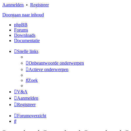
Aanmelden
•
Registreer
Doorgaan naar inhoud
phpBB
Forums
Downloads
Documentatie
Snelle links
Onbeantwoorde onderwerpen
Actieve onderwerpen
Zoek
V&A
Aanmelden
Registreer
Forumoverzicht
Zoek