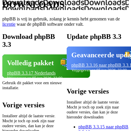
DOWNLOADS
phpBB is vrij in gebruik, zolang je kennis hebt genomen van de
licentie
waar de phpBB software onder valt.
Download phpBB
Update phpBB 3.3
3.3
Geavanceerde upda
Volledig pakket
phpBB 3.3.16 naar phpBB 3.3.
Vrijgegeven op 05 jun 2026, 23:00
phpBB 3.3.17 Nederlands
Vrijgegeven op 05 jun 2026, 23:00
Gebruik dit pakket voor een nieuwe
installatie.
Vorige versies
Installeer altijd de laatste versie.
Vorige versies
Mocht je toch op zoek zijn naar
oudere versies, dan kan je deze
Installeer altijd de laatste versie.
hieronder downloaden
Mocht je toch op zoek zijn naar
oudere versies, dan kan je deze
phpBB 3.3.15 naar phpBB
hieronder downloaden