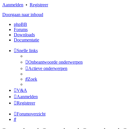
Aanmelden
•
Registreer
Doorgaan naar inhoud
phpBB
Forums
Downloads
Documentatie
Snelle links
Onbeantwoorde onderwerpen
Actieve onderwerpen
Zoek
V&A
Aanmelden
Registreer
Forumoverzicht
Zoek