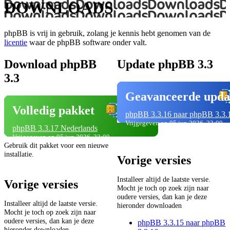
DOWNLOADS
phpBB is vrij in gebruik, zolang je kennis hebt genomen van de
licentie
waar de phpBB software onder valt.
Download phpBB
Update phpBB 3.3
3.3
Geavanceerde upda
Volledig pakket
phpBB 3.3.16 naar phpBB 3.3.
Vrijgegeven op 05 jun 2026, 23:00
phpBB 3.3.17 Nederlands
Vrijgegeven op 05 jun 2026, 23:00
Gebruik dit pakket voor een nieuwe
installatie.
Vorige versies
Installeer altijd de laatste versie.
Vorige versies
Mocht je toch op zoek zijn naar
oudere versies, dan kan je deze
Installeer altijd de laatste versie.
hieronder downloaden
Mocht je toch op zoek zijn naar
oudere versies, dan kan je deze
phpBB 3.3.15 naar phpBB
hieronder downloaden