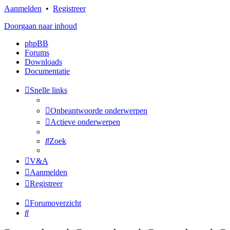
Aanmelden
•
Registreer
Doorgaan naar inhoud
phpBB
Forums
Downloads
Documentatie
Snelle links
Onbeantwoorde onderwerpen
Actieve onderwerpen
Zoek
V&A
Aanmelden
Registreer
Forumoverzicht
Zoek