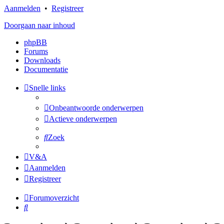
Aanmelden
•
Registreer
Doorgaan naar inhoud
phpBB
Forums
Downloads
Documentatie
Snelle links
Onbeantwoorde onderwerpen
Actieve onderwerpen
Zoek
V&A
Aanmelden
Registreer
Forumoverzicht
Zoek