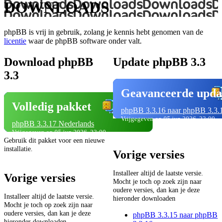
DOWNLOADS
phpBB is vrij in gebruik, zolang je kennis hebt genomen van de
licentie
waar de phpBB software onder valt.
Download phpBB
Update phpBB 3.3
3.3
Geavanceerde upda
Volledig pakket
phpBB 3.3.16 naar phpBB 3.3.
Vrijgegeven op 05 jun 2026, 23:00
phpBB 3.3.17 Nederlands
Vrijgegeven op 05 jun 2026, 23:00
Gebruik dit pakket voor een nieuwe
installatie.
Vorige versies
Installeer altijd de laatste versie.
Vorige versies
Mocht je toch op zoek zijn naar
oudere versies, dan kan je deze
Installeer altijd de laatste versie.
hieronder downloaden
Mocht je toch op zoek zijn naar
oudere versies, dan kan je deze
phpBB 3.3.15 naar phpBB
hieronder downloaden