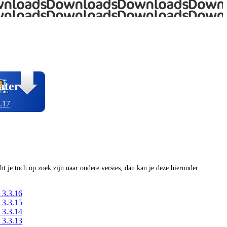
ater
.17
ocht je toch op zoek zijn naar oudere versies, dan kan je deze hieronder
 3.3.16
 3.3.15
 3.3.14
 3.3.13