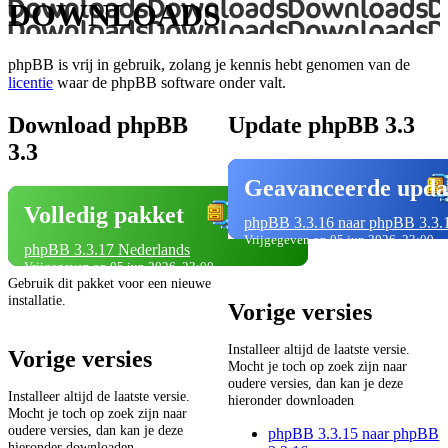
DOWNLOADS
phpBB is vrij in gebruik, zolang je kennis hebt genomen van de
licentie
waar de phpBB software onder valt.
Download phpBB
Update phpBB 3.3
3.3
Geavanceerde upda
Volledig pakket
phpBB 3.3.16 naar phpBB 3.3.
Vrijgegeven op 05 jun 2026, 23:00
phpBB 3.3.17 Nederlands
Vrijgegeven op 05 jun 2026, 23:00
Gebruik dit pakket voor een nieuwe
installatie.
Vorige versies
Installeer altijd de laatste versie.
Vorige versies
Mocht je toch op zoek zijn naar
oudere versies, dan kan je deze
Installeer altijd de laatste versie.
hieronder downloaden
Mocht je toch op zoek zijn naar
oudere versies, dan kan je deze
phpBB 3.3.15 naar phpBB
hieronder downloaden