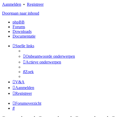
Aanmelden
•
Registreer
Doorgaan naar inhoud
phpBB
Forums
Downloads
Documentatie
Snelle links
Onbeantwoorde onderwerpen
Actieve onderwerpen
Zoek
V&A
Aanmelden
Registreer
Forumoverzicht
Zoek