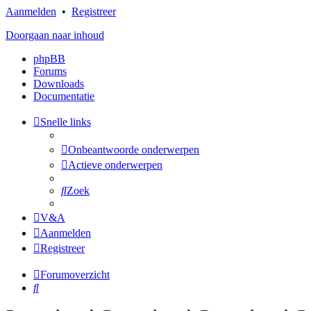
Aanmelden
•
Registreer
Doorgaan naar inhoud
phpBB
Forums
Downloads
Documentatie
Snelle links
Onbeantwoorde onderwerpen
Actieve onderwerpen
Zoek
V&A
Aanmelden
Registreer
Forumoverzicht
Zoek