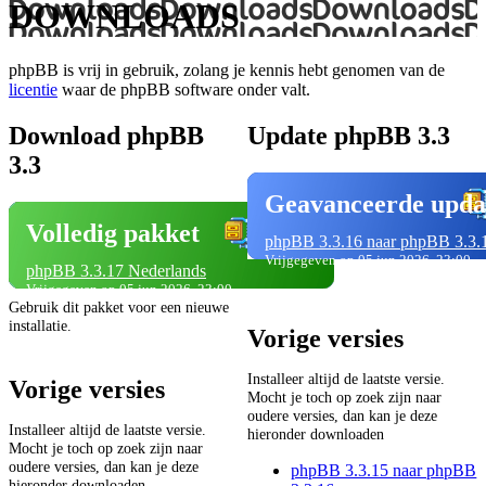
DOWNLOADS
phpBB is vrij in gebruik, zolang je kennis hebt genomen van de
licentie
waar de phpBB software onder valt.
Download phpBB
Update phpBB 3.3
3.3
Geavanceerde upda
Volledig pakket
phpBB 3.3.16 naar phpBB 3.3.
Vrijgegeven op 05 jun 2026, 23:00
phpBB 3.3.17 Nederlands
Vrijgegeven op 05 jun 2026, 23:00
Gebruik dit pakket voor een nieuwe
installatie.
Vorige versies
Installeer altijd de laatste versie.
Vorige versies
Mocht je toch op zoek zijn naar
oudere versies, dan kan je deze
Installeer altijd de laatste versie.
hieronder downloaden
Mocht je toch op zoek zijn naar
oudere versies, dan kan je deze
phpBB 3.3.15 naar phpBB
hieronder downloaden