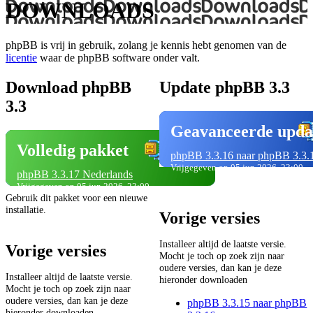
DOWNLOADS
phpBB is vrij in gebruik, zolang je kennis hebt genomen van de
licentie
waar de phpBB software onder valt.
Download phpBB
Update phpBB 3.3
3.3
Geavanceerde upda
Volledig pakket
phpBB 3.3.16 naar phpBB 3.3.
Vrijgegeven op 05 jun 2026, 23:00
phpBB 3.3.17 Nederlands
Vrijgegeven op 05 jun 2026, 23:00
Gebruik dit pakket voor een nieuwe
installatie.
Vorige versies
Installeer altijd de laatste versie.
Vorige versies
Mocht je toch op zoek zijn naar
oudere versies, dan kan je deze
Installeer altijd de laatste versie.
hieronder downloaden
Mocht je toch op zoek zijn naar
oudere versies, dan kan je deze
phpBB 3.3.15 naar phpBB
hieronder downloaden