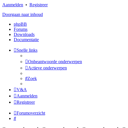
Aanmelden
•
Registreer
Doorgaan naar inhoud
phpBB
Forums
Downloads
Documentatie
Snelle links
Onbeantwoorde onderwerpen
Actieve onderwerpen
Zoek
V&A
Aanmelden
Registreer
Forumoverzicht
Zoek