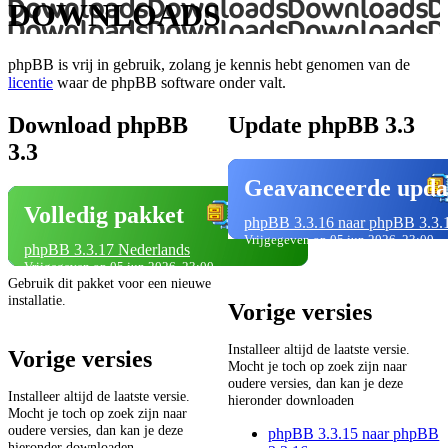
DOWNLOADS
phpBB is vrij in gebruik, zolang je kennis hebt genomen van de
licentie
waar de phpBB software onder valt.
Download phpBB
Update phpBB 3.3
3.3
Geavanceerde upda
Volledig pakket
phpBB 3.3.16 naar phpBB 3.3.
Vrijgegeven op 05 jun 2026, 23:00
phpBB 3.3.17 Nederlands
Vrijgegeven op 05 jun 2026, 23:00
Gebruik dit pakket voor een nieuwe
installatie.
Vorige versies
Installeer altijd de laatste versie.
Vorige versies
Mocht je toch op zoek zijn naar
oudere versies, dan kan je deze
Installeer altijd de laatste versie.
hieronder downloaden
Mocht je toch op zoek zijn naar
oudere versies, dan kan je deze
phpBB 3.3.15 naar phpBB
hieronder downloaden