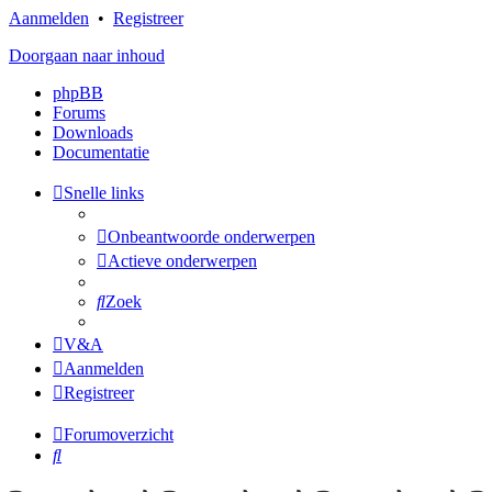
Aanmelden
•
Registreer
Doorgaan naar inhoud
phpBB
Forums
Downloads
Documentatie
Snelle links
Onbeantwoorde onderwerpen
Actieve onderwerpen
Zoek
V&A
Aanmelden
Registreer
Forumoverzicht
Zoek