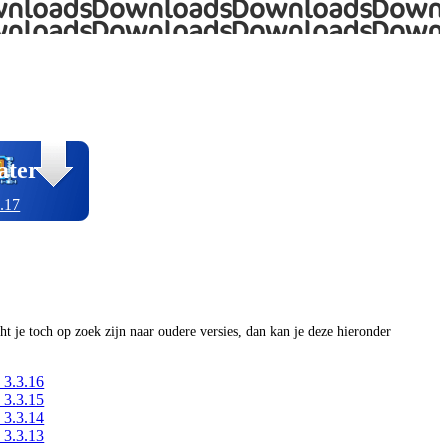
ater
.17
ocht je toch op zoek zijn naar oudere versies, dan kan je deze hieronder
 3.3.16
 3.3.15
 3.3.14
 3.3.13