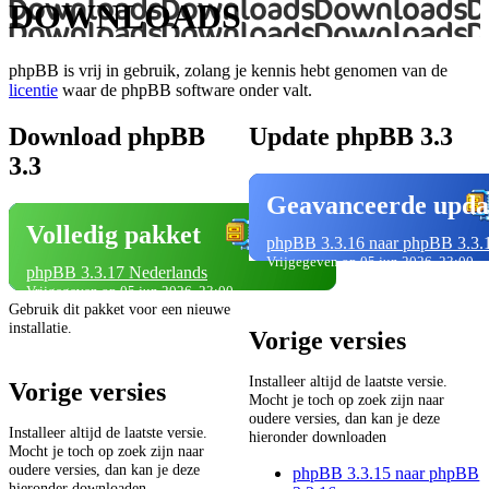
DOWNLOADS
phpBB is vrij in gebruik, zolang je kennis hebt genomen van de
licentie
waar de phpBB software onder valt.
Download phpBB
Update phpBB 3.3
3.3
Geavanceerde upda
Volledig pakket
phpBB 3.3.16 naar phpBB 3.3.
Vrijgegeven op 05 jun 2026, 23:00
phpBB 3.3.17 Nederlands
Vrijgegeven op 05 jun 2026, 23:00
Gebruik dit pakket voor een nieuwe
installatie.
Vorige versies
Installeer altijd de laatste versie.
Vorige versies
Mocht je toch op zoek zijn naar
oudere versies, dan kan je deze
Installeer altijd de laatste versie.
hieronder downloaden
Mocht je toch op zoek zijn naar
oudere versies, dan kan je deze
phpBB 3.3.15 naar phpBB
hieronder downloaden