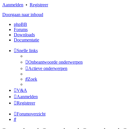
Aanmelden
•
Registreer
Doorgaan naar inhoud
phpBB
Forums
Downloads
Documentatie
Snelle links
Onbeantwoorde onderwerpen
Actieve onderwerpen
Zoek
V&A
Aanmelden
Registreer
Forumoverzicht
Zoek