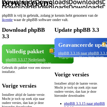
DOWNLOADS
phpBB is vrij in gebruik, zolang je kennis hebt genomen van de
licentie
waar de phpBB software onder valt.
Download phpBB
Update phpBB 3.3
3.3
Geavanceerde upda
Volledig pakket
phpBB 3.3.16 naar phpBB 3.3.
Vrijgegeven op 05 jun 2026, 23:00
phpBB 3.3.17 Nederlands
Vrijgegeven op 05 jun 2026, 23:00
Gebruik dit pakket voor een nieuwe
installatie.
Vorige versies
Installeer altijd de laatste versie.
Vorige versies
Mocht je toch op zoek zijn naar
oudere versies, dan kan je deze
Installeer altijd de laatste versie.
hieronder downloaden
Mocht je toch op zoek zijn naar
oudere versies, dan kan je deze
phpBB 3.3.15 naar phpBB
hieronder downloaden