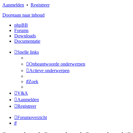
Aanmelden
•
Registreer
Doorgaan naar inhoud
phpBB
Forums
Downloads
Documentatie
Snelle links
Onbeantwoorde onderwerpen
Actieve onderwerpen
Zoek
V&A
Aanmelden
Registreer
Forumoverzicht
Zoek