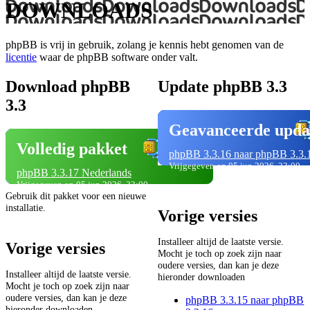
DOWNLOADS
phpBB is vrij in gebruik, zolang je kennis hebt genomen van de
licentie
waar de phpBB software onder valt.
Download phpBB
Update phpBB 3.3
3.3
Geavanceerde upda
Volledig pakket
phpBB 3.3.16 naar phpBB 3.3.
Vrijgegeven op 05 jun 2026, 23:00
phpBB 3.3.17 Nederlands
Vrijgegeven op 05 jun 2026, 23:00
Gebruik dit pakket voor een nieuwe
installatie.
Vorige versies
Installeer altijd de laatste versie.
Vorige versies
Mocht je toch op zoek zijn naar
oudere versies, dan kan je deze
Installeer altijd de laatste versie.
hieronder downloaden
Mocht je toch op zoek zijn naar
oudere versies, dan kan je deze
phpBB 3.3.15 naar phpBB
hieronder downloaden