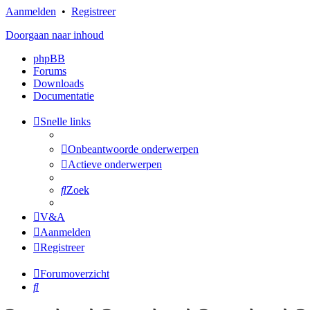
Aanmelden
•
Registreer
Doorgaan naar inhoud
phpBB
Forums
Downloads
Documentatie
Snelle links
Onbeantwoorde onderwerpen
Actieve onderwerpen
Zoek
V&A
Aanmelden
Registreer
Forumoverzicht
Zoek