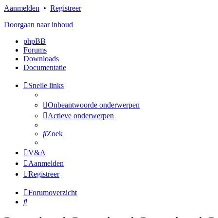
Aanmelden
•
Registreer
Doorgaan naar inhoud
phpBB
Forums
Downloads
Documentatie
Snelle links
Onbeantwoorde onderwerpen
Actieve onderwerpen
Zoek
V&A
Aanmelden
Registreer
Forumoverzicht
Zoek