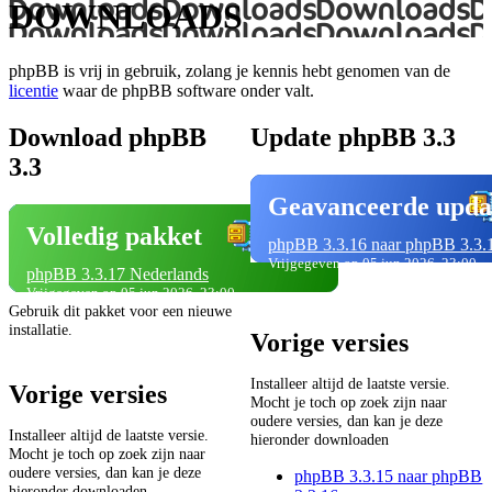
DOWNLOADS
phpBB is vrij in gebruik, zolang je kennis hebt genomen van de
licentie
waar de phpBB software onder valt.
Download phpBB
Update phpBB 3.3
3.3
Geavanceerde upda
Volledig pakket
phpBB 3.3.16 naar phpBB 3.3.
Vrijgegeven op 05 jun 2026, 23:00
phpBB 3.3.17 Nederlands
Vrijgegeven op 05 jun 2026, 23:00
Gebruik dit pakket voor een nieuwe
installatie.
Vorige versies
Installeer altijd de laatste versie.
Vorige versies
Mocht je toch op zoek zijn naar
oudere versies, dan kan je deze
Installeer altijd de laatste versie.
hieronder downloaden
Mocht je toch op zoek zijn naar
oudere versies, dan kan je deze
phpBB 3.3.15 naar phpBB
hieronder downloaden