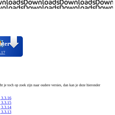
ater
.17
ocht je toch op zoek zijn naar oudere versies, dan kan je deze hieronder
 3.3.16
 3.3.15
 3.3.14
 3.3.13