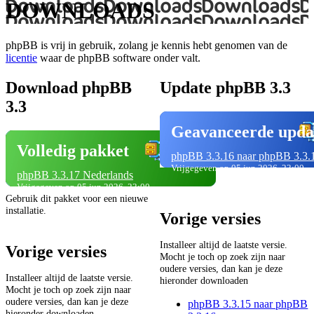
DOWNLOADS
phpBB is vrij in gebruik, zolang je kennis hebt genomen van de
licentie
waar de phpBB software onder valt.
Download phpBB
Update phpBB 3.3
3.3
Geavanceerde upda
Volledig pakket
phpBB 3.3.16 naar phpBB 3.3.
Vrijgegeven op 05 jun 2026, 23:00
phpBB 3.3.17 Nederlands
Vrijgegeven op 05 jun 2026, 23:00
Gebruik dit pakket voor een nieuwe
installatie.
Vorige versies
Installeer altijd de laatste versie.
Vorige versies
Mocht je toch op zoek zijn naar
oudere versies, dan kan je deze
Installeer altijd de laatste versie.
hieronder downloaden
Mocht je toch op zoek zijn naar
oudere versies, dan kan je deze
phpBB 3.3.15 naar phpBB
hieronder downloaden