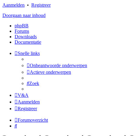
Aanmelden
•
Registreer
Doorgaan naar inhoud
phpBB
Forums
Downloads
Documentatie
Snelle links
Onbeantwoorde onderwerpen
Actieve onderwerpen
Zoek
V&A
Aanmelden
Registreer
Forumoverzicht
Zoek