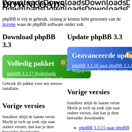
DOWNLOADS
phpBB is vrij in gebruik, zolang je kennis hebt genomen van de
licentie
waar de phpBB software onder valt.
Download phpBB
Update phpBB 3.3
3.3
Geavanceerde upda
Volledig pakket
phpBB 3.3.16 naar phpBB 3.3.
Vrijgegeven op 05 jun 2026, 23:00
phpBB 3.3.17 Nederlands
Vrijgegeven op 05 jun 2026, 23:00
Gebruik dit pakket voor een nieuwe
installatie.
Vorige versies
Installeer altijd de laatste versie.
Vorige versies
Mocht je toch op zoek zijn naar
oudere versies, dan kan je deze
Installeer altijd de laatste versie.
hieronder downloaden
Mocht je toch op zoek zijn naar
oudere versies, dan kan je deze
phpBB 3.3.15 naar phpBB
hieronder downloaden