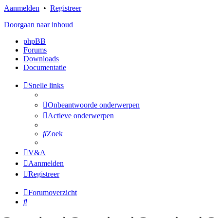
Aanmelden
•
Registreer
Doorgaan naar inhoud
phpBB
Forums
Downloads
Documentatie
Snelle links
Onbeantwoorde onderwerpen
Actieve onderwerpen
Zoek
V&A
Aanmelden
Registreer
Forumoverzicht
Zoek