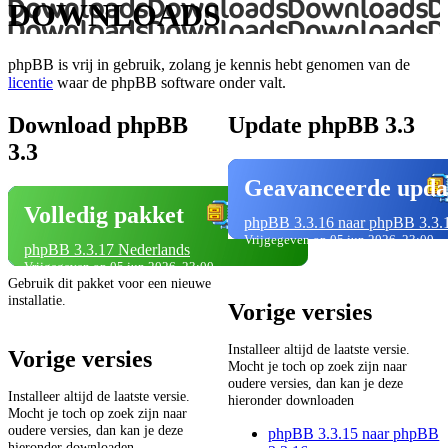
DOWNLOADS
phpBB is vrij in gebruik, zolang je kennis hebt genomen van de
licentie
waar de phpBB software onder valt.
Download phpBB
Update phpBB 3.3
3.3
Geavanceerde upda
Volledig pakket
phpBB 3.3.16 naar phpBB 3.3.
Vrijgegeven op 05 jun 2026, 23:00
phpBB 3.3.17 Nederlands
Vrijgegeven op 05 jun 2026, 23:00
Gebruik dit pakket voor een nieuwe
installatie.
Vorige versies
Installeer altijd de laatste versie.
Vorige versies
Mocht je toch op zoek zijn naar
oudere versies, dan kan je deze
Installeer altijd de laatste versie.
hieronder downloaden
Mocht je toch op zoek zijn naar
oudere versies, dan kan je deze
phpBB 3.3.15 naar phpBB
hieronder downloaden