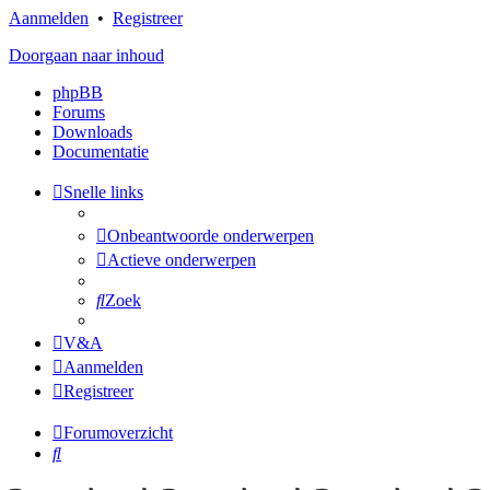
Aanmelden
•
Registreer
Doorgaan naar inhoud
phpBB
Forums
Downloads
Documentatie
Snelle links
Onbeantwoorde onderwerpen
Actieve onderwerpen
Zoek
V&A
Aanmelden
Registreer
Forumoverzicht
Zoek