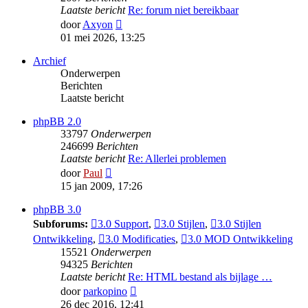
Laatste bericht
Re: forum niet bereikbaar
Bekijk
door
Axyon
laatste
01 mei 2026, 13:25
bericht
Archief
Onderwerpen
Berichten
Laatste bericht
phpBB 2.0
33797
Onderwerpen
246699
Berichten
Laatste bericht
Re: Allerlei problemen
Bekijk
door
Paul
laatste
15 jan 2009, 17:26
bericht
phpBB 3.0
Subforums:
3.0 Support
,
3.0 Stijlen
,
3.0 Stijlen
Ontwikkeling
,
3.0 Modificaties
,
3.0 MOD Ontwikkeling
15521
Onderwerpen
94325
Berichten
Laatste bericht
Re: HTML bestand als bijlage …
Bekijk
door
parkopino
laatste
26 dec 2016, 12:41