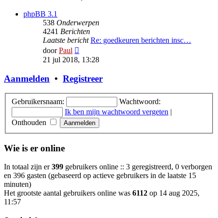
bericht
phpBB 3.1
538
Onderwerpen
4241
Berichten
Laatste bericht
Re: goedkeuren berichten insc…
Bekijk
door
Paul
laatste
21 jul 2018, 13:28
bericht
Aanmelden
•
Registreer
Gebruikersnaam:
Wachtwoord:
Ik ben mijn wachtwoord vergeten
|
Onthouden
Wie is er online
In totaal zijn er
399
gebruikers online :: 3 geregistreerd, 0 verborgen
en 396 gasten (gebaseerd op actieve gebruikers in de laatste 15
minuten)
Het grootste aantal gebruikers online was
6112
op 14 aug 2025,
11:57