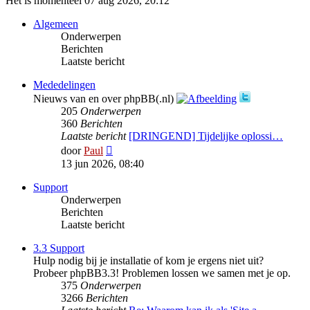
Het is momenteel 07 aug 2026, 20:12
Algemeen
Onderwerpen
Berichten
Laatste bericht
Mededelingen
Nieuws van en over phpBB(.nl)
205
Onderwerpen
360
Berichten
Laatste bericht
[DRINGEND] Tijdelijke oplossi…
Bekijk
door
Paul
laatste
13 jun 2026, 08:40
bericht
Support
Onderwerpen
Berichten
Laatste bericht
3.3 Support
Hulp nodig bij je installatie of kom je ergens niet uit?
Probeer phpBB3.3! Problemen lossen we samen met je op.
375
Onderwerpen
3266
Berichten