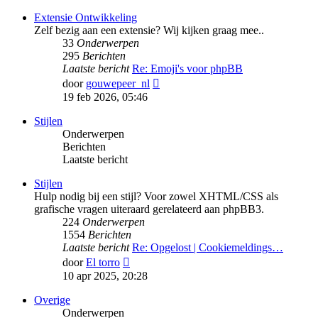
bericht
Extensie Ontwikkeling
Zelf bezig aan een extensie? Wij kijken graag mee..
33
Onderwerpen
295
Berichten
Laatste bericht
Re: Emoji's voor phpBB
Bekijk
door
gouwepeer_nl
laatste
19 feb 2026, 05:46
bericht
Stijlen
Onderwerpen
Berichten
Laatste bericht
Stijlen
Hulp nodig bij een stijl? Voor zowel XHTML/CSS als
grafische vragen uiteraard gerelateerd aan phpBB3.
224
Onderwerpen
1554
Berichten
Laatste bericht
Re: Opgelost | Cookiemeldings…
Bekijk
door
El torro
laatste
10 apr 2025, 20:28
bericht
Overige
Onderwerpen