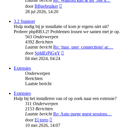
Laatste bericht
Re: Waarom kan ik als 'Site a…
Bekijk
door
BBgebruiker
laatste
28 jul 2026, 14:20
bericht
3.2 Support
Hulp nodig bij je installatie of kom je ergens niet uit?
Probeer phpBB3.2! Problemen lossen we samen met je op.
563
Onderwerpen
4392
Berichten
Laatste bericht
Re: 'max_user_connections' ac…
Bekijk
door
SpIdErPiGgY
laatste
04 mei 2024, 04:24
bericht
Extensies
Onderwerpen
Berichten
Laatste bericht
Extensies
Hulp bij het installeren van of op zoek naar een extensie?
311
Onderwerpen
2153
Berichten
Laatste bericht
Re: Auto purge guest sessions…
Bekijk
door
El torro
laatste
10 mei 2026, 14:07