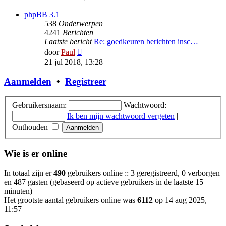
bericht
phpBB 3.1
538
Onderwerpen
4241
Berichten
Laatste bericht
Re: goedkeuren berichten insc…
Bekijk
door
Paul
laatste
21 jul 2018, 13:28
bericht
Aanmelden
•
Registreer
Gebruikersnaam:
Wachtwoord:
Ik ben mijn wachtwoord vergeten
|
Onthouden
Wie is er online
In totaal zijn er
490
gebruikers online :: 3 geregistreerd, 0 verborgen
en 487 gasten (gebaseerd op actieve gebruikers in de laatste 15
minuten)
Het grootste aantal gebruikers online was
6112
op 14 aug 2025,
11:57