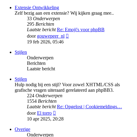
bericht
Extensie Ontwikkeling
Zelf bezig aan een extensie? Wij kijken graag mee..
33
Onderwerpen
295
Berichten
Laatste bericht
Re: Emoji's voor phpBB
Bekijk
door
gouwepeer_nl
laatste
19 feb 2026, 05:46
bericht
Stijlen
Onderwerpen
Berichten
Laatste bericht
Stijlen
Hulp nodig bij een stijl? Voor zowel XHTML/CSS als
grafische vragen uiteraard gerelateerd aan phpBB3.
224
Onderwerpen
1554
Berichten
Laatste bericht
Re: Opgelost | Cookiemeldings…
Bekijk
door
El torro
laatste
10 apr 2025, 20:28
bericht
Overige
Onderwerpen