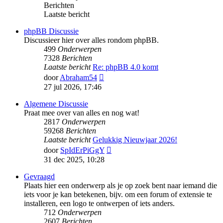
Berichten
Laatste bericht
phpBB Discussie
Discussieer hier over alles rondom phpBB.
499
Onderwerpen
7328
Berichten
Laatste bericht
Re: phpBB 4.0 komt
Bekijk
door
Abraham54
laatste
27 jul 2026, 17:46
bericht
Algemene Discussie
Praat mee over van alles en nog wat!
2817
Onderwerpen
59268
Berichten
Laatste bericht
Gelukkig Nieuwjaar 2026!
Bekijk
door
SpIdErPiGgY
laatste
31 dec 2025, 10:28
bericht
Gevraagd
Plaats hier een onderwerp als je op zoek bent naar iemand die
iets voor je kan betekenen, bijv. om een forum of extensie te
installeren, een logo te ontwerpen of iets anders.
712
Onderwerpen
2607
Berichten