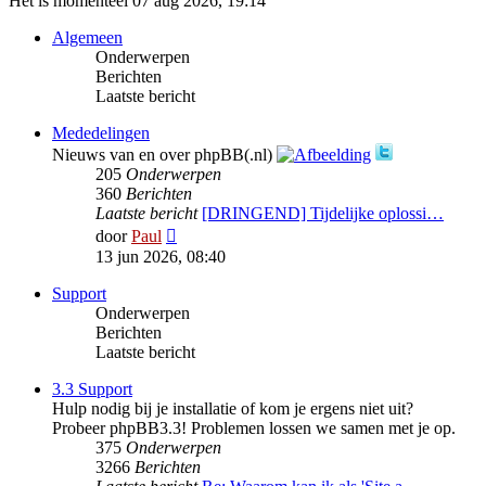
Het is momenteel 07 aug 2026, 19:14
Algemeen
Onderwerpen
Berichten
Laatste bericht
Mededelingen
Nieuws van en over phpBB(.nl)
205
Onderwerpen
360
Berichten
Laatste bericht
[DRINGEND] Tijdelijke oplossi…
Bekijk
door
Paul
laatste
13 jun 2026, 08:40
bericht
Support
Onderwerpen
Berichten
Laatste bericht
3.3 Support
Hulp nodig bij je installatie of kom je ergens niet uit?
Probeer phpBB3.3! Problemen lossen we samen met je op.
375
Onderwerpen
3266
Berichten