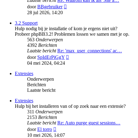
Laatste bericht
Re: Waarom kan ik als 'Site a…
Bekijk
door
BBgebruiker
laatste
28 jul 2026, 14:20
bericht
3.2 Support
Hulp nodig bij je installatie of kom je ergens niet uit?
Probeer phpBB3.2! Problemen lossen we samen met je op.
563
Onderwerpen
4392
Berichten
Laatste bericht
Re: 'max_user_connections' ac…
Bekijk
door
SpIdErPiGgY
laatste
04 mei 2024, 04:24
bericht
Extensies
Onderwerpen
Berichten
Laatste bericht
Extensies
Hulp bij het installeren van of op zoek naar een extensie?
311
Onderwerpen
2153
Berichten
Laatste bericht
Re: Auto purge guest sessions…
Bekijk
door
El torro
laatste
10 mei 2026, 14:07