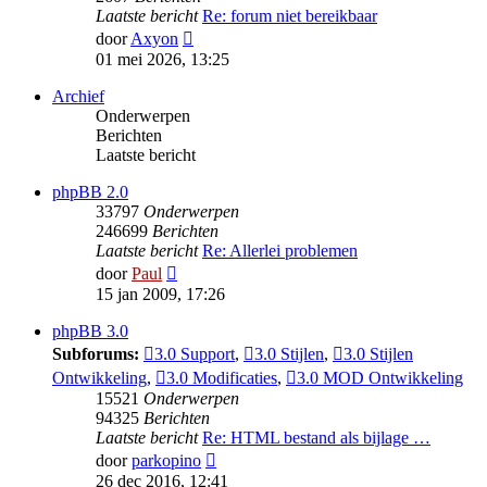
Laatste bericht
Re: forum niet bereikbaar
Bekijk
door
Axyon
laatste
01 mei 2026, 13:25
bericht
Archief
Onderwerpen
Berichten
Laatste bericht
phpBB 2.0
33797
Onderwerpen
246699
Berichten
Laatste bericht
Re: Allerlei problemen
Bekijk
door
Paul
laatste
15 jan 2009, 17:26
bericht
phpBB 3.0
Subforums:
3.0 Support
,
3.0 Stijlen
,
3.0 Stijlen
Ontwikkeling
,
3.0 Modificaties
,
3.0 MOD Ontwikkeling
15521
Onderwerpen
94325
Berichten
Laatste bericht
Re: HTML bestand als bijlage …
Bekijk
door
parkopino
laatste
26 dec 2016, 12:41