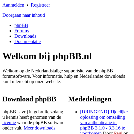
Aanmelden
•
Registreer
Doorgaan naar inhoud
phpBB
Forums
Downloads
Documentatie
Welkom bij phpBB.nl
Welkom op de Nederlandstalige supportsite van de phpBB
forumsoftware. Voor informatie, hulp en Nederlandse downloads
kunt u terecht op onze website.
Download phpBB
Mededelingen
phpBB is vrij in gebruik, zolang
[DRINGEND] Tijdelijke
u kennis heeft genomen van de
oplossing om omzeiling
licentie
waar de phpBB software
van authenticatie in
onder valt.
Meer downloads.
phpBB 3.1.0 - 3.3.16 te
voorkomen
Door
Paul
op