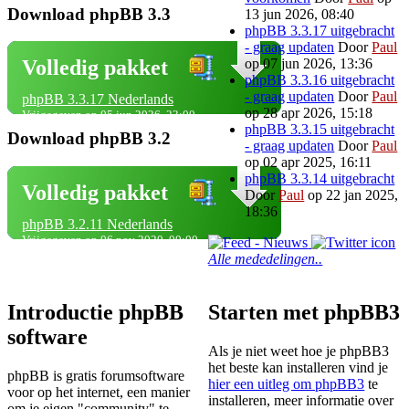
Download phpBB 3.3
13 jun 2026, 08:40
phpBB 3.3.17 uitgebracht
- graag updaten
Door
Paul
op 07 jun 2026, 13:36
Volledig pakket
phpBB 3.3.16 uitgebracht
- graag updaten
Door
Paul
phpBB 3.3.17 Nederlands
op 28 apr 2026, 15:18
Vrijgegeven op 05 jun 2026, 23:00
phpBB 3.3.15 uitgebracht
Download phpBB 3.2
- graag updaten
Door
Paul
op 02 apr 2025, 16:11
phpBB 3.3.14 uitgebracht
Volledig pakket
Door
Paul
op 22 jan 2025,
18:36
phpBB 3.2.11 Nederlands
Vrijgegeven op 06 nov 2020, 00:00
Alle mededelingen..
Introductie phpBB
Starten met phpBB3
software
Als je niet weet hoe je phpBB3
het beste kan installeren vind je
phpBB is gratis forumsoftware
hier een uitleg om phpBB3
te
voor op het internet, een manier
installeren, meer informatie over
om je eigen "community" te