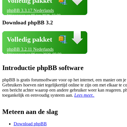
Volledig pakket
phpBB 3.3.17 Nederlands
Vrijgegeven op 05 jun 2026, 23:00
Download phpBB 3.2
Volledig pakket
phpBB 3.2.11 Nederlands
Vrijgegeven op 06 nov 2020, 00:00
Introductie phpBB software
phpBB is gratis forumsoftware voor op het internet, een manier om je
Gebruikers hoeven niet tegelijkertijd online te zijn om met elkaar t
een bericht achter waarop een andere gebruiker weer kan reageren. p
toegankelijk en eenvoudig systeem aan.
Lees meer..
Meteen aan de slag
Download phpBB