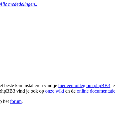
Alle mededelingen..
t beste kan installeren vind je
hier een uitleg om phpBB3
te
r phpBB3 vind je ook op
onze wiki
en de
online documentatie
.
op het
forum
.