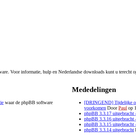
re. Voor informatie, hulp en Nederlandse downloads kunt u terecht o
Mededelingen
tie
waar de phpBB software
[DRINGEND] Tijdelijke opl
voorkomen
Door
Paul
op 1
phpBB 3.3.17 uitgebracht 
phpBB 3.3.16 uitgebracht 
phpBB 3.3.15 uitgebracht 
phpBB 3.3.14 uitgebracht