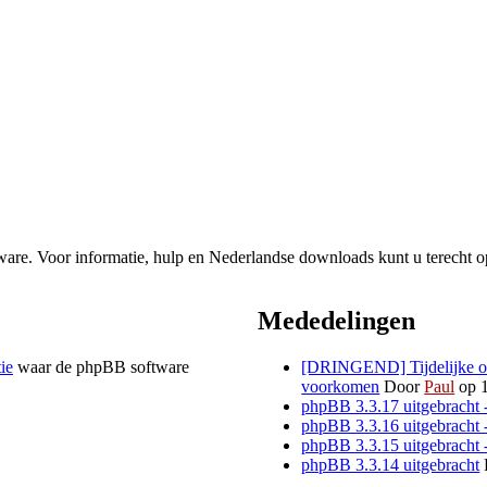
re. Voor informatie, hulp en Nederlandse downloads kunt u terecht o
Mededelingen
tie
waar de phpBB software
[DRINGEND] Tijdelijke opl
voorkomen
Door
Paul
op 1
phpBB 3.3.17 uitgebracht 
phpBB 3.3.16 uitgebracht 
phpBB 3.3.15 uitgebracht 
phpBB 3.3.14 uitgebracht