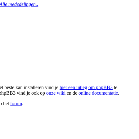
Alle mededelingen..
t beste kan installeren vind je
hier een uitleg om phpBB3
te
r phpBB3 vind je ook op
onze wiki
en de
online documentatie
.
op het
forum
.