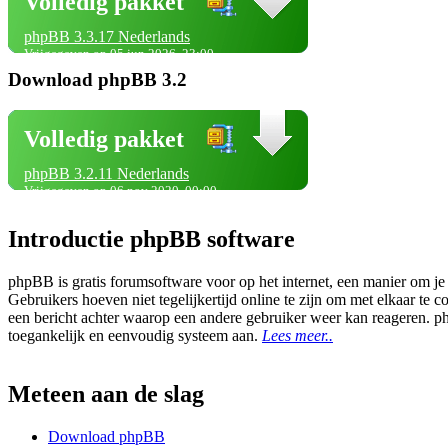
Volledig pakket
phpBB 3.3.17 Nederlands
Vrijgegeven op 05 jun 2026, 23:00
Download phpBB 3.2
Volledig pakket
phpBB 3.2.11 Nederlands
Vrijgegeven op 06 nov 2020, 00:00
Introductie phpBB software
phpBB is gratis forumsoftware voor op het internet, een manier om je
Gebruikers hoeven niet tegelijkertijd online te zijn om met elkaar t
een bericht achter waarop een andere gebruiker weer kan reageren. p
toegankelijk en eenvoudig systeem aan.
Lees meer..
Meteen aan de slag
Download phpBB