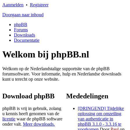
Aanmelden
•
Registreer
Doorgaan naar inhoud
phpBB
Forums
Downloads
Documentatie
Welkom bij phpBB.nl
Welkom op de Nederlandstalige supportsite van de phpBB
forumsoftware. Voor informatie, hulp en Nederlandse downloads
kunt u terecht op onze website.
Download phpBB
Mededelingen
phpBB is vrij in gebruik, zolang
[DRINGEND] Tijdelijke
u kennis heeft genomen van de
oplossing om omzeiling
licentie
waar de phpBB software
van authenticatie in
onder valt.
Meer downloads.
phpBB 3.1.0 - 3.3.16 te
voorkomen
Door
Paul
op