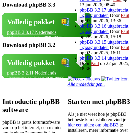
Download phpBB 3.3
13 jun 2026, 08:40
phpBB 3.3.17 uitgebracht
- graag updaten
Door
Paul
op 07 jun 2026, 13:36
Volledig pakket
phpBB 3.3.16 uitgebracht
- graag updaten
Door
Paul
phpBB 3.3.17 Nederlands
op 28 apr 2026, 15:18
Vrijgegeven op 05 jun 2026, 23:00
phpBB 3.3.15 uitgebracht
Download phpBB 3.2
- graag updaten
Door
Paul
op 02 apr 2025, 16:11
phpBB 3.3.14 uitgebracht
Volledig pakket
Door
Paul
op 22 jan 2025,
18:36
phpBB 3.2.11 Nederlands
Vrijgegeven op 06 nov 2020, 00:00
Alle mededelingen..
Introductie phpBB
Starten met phpBB3
software
Als je niet weet hoe je phpBB3
het beste kan installeren vind je
phpBB is gratis forumsoftware
hier een uitleg om phpBB3
te
voor op het internet, een manier
installeren, meer informatie over
om je eigen "community" te