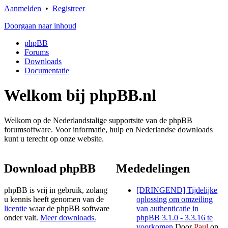
Aanmelden
•
Registreer
Doorgaan naar inhoud
phpBB
Forums
Downloads
Documentatie
Welkom bij phpBB.nl
Welkom op de Nederlandstalige supportsite van de phpBB
forumsoftware. Voor informatie, hulp en Nederlandse downloads
kunt u terecht op onze website.
Download phpBB
Mededelingen
phpBB is vrij in gebruik, zolang
[DRINGEND] Tijdelijke
u kennis heeft genomen van de
oplossing om omzeiling
licentie
waar de phpBB software
van authenticatie in
onder valt.
Meer downloads.
phpBB 3.1.0 - 3.3.16 te
voorkomen
Door
Paul
op