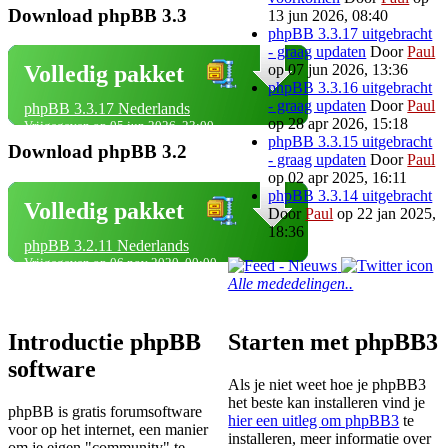
Download phpBB 3.3
13 jun 2026, 08:40
phpBB 3.3.17 uitgebracht
- graag updaten
Door
Paul
op 07 jun 2026, 13:36
Volledig pakket
phpBB 3.3.16 uitgebracht
- graag updaten
Door
Paul
phpBB 3.3.17 Nederlands
op 28 apr 2026, 15:18
Vrijgegeven op 05 jun 2026, 23:00
phpBB 3.3.15 uitgebracht
Download phpBB 3.2
- graag updaten
Door
Paul
op 02 apr 2025, 16:11
phpBB 3.3.14 uitgebracht
Volledig pakket
Door
Paul
op 22 jan 2025,
18:36
phpBB 3.2.11 Nederlands
Vrijgegeven op 06 nov 2020, 00:00
Alle mededelingen..
Introductie phpBB
Starten met phpBB3
software
Als je niet weet hoe je phpBB3
het beste kan installeren vind je
phpBB is gratis forumsoftware
hier een uitleg om phpBB3
te
voor op het internet, een manier
installeren, meer informatie over
om je eigen "community" te