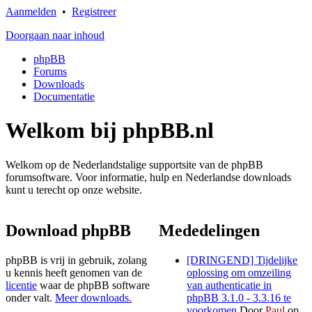
Aanmelden
•
Registreer
Doorgaan naar inhoud
phpBB
Forums
Downloads
Documentatie
Welkom bij phpBB.nl
Welkom op de Nederlandstalige supportsite van de phpBB
forumsoftware. Voor informatie, hulp en Nederlandse downloads
kunt u terecht op onze website.
Download phpBB
Mededelingen
phpBB is vrij in gebruik, zolang
[DRINGEND] Tijdelijke
u kennis heeft genomen van de
oplossing om omzeiling
licentie
waar de phpBB software
van authenticatie in
onder valt.
Meer downloads.
phpBB 3.1.0 - 3.3.16 te
voorkomen
Door
Paul
op