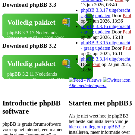
Download phpBB 3.3
13 jun 2026, 08:40
phpBB 3.3.17 uitgebracht
- graag updaten
Door
Paul
op 07 jun 2026, 13:36
Volledig pakket
phpBB 3.3.16 uitgebracht
- graag updaten
Door
Paul
phpBB 3.3.17 Nederlands
op 28 apr 2026, 15:18
Vrijgegeven op 05 jun 2026, 23:00
phpBB 3.3.15 uitgebracht
Download phpBB 3.2
- graag updaten
Door
Paul
op 02 apr 2025, 16:11
phpBB 3.3.14 uitgebracht
Volledig pakket
Door
Paul
op 22 jan 2025,
18:36
phpBB 3.2.11 Nederlands
Vrijgegeven op 06 nov 2020, 00:00
Alle mededelingen..
Introductie phpBB
Starten met phpBB3
software
Als je niet weet hoe je phpBB3
het beste kan installeren vind je
phpBB is gratis forumsoftware
hier een uitleg om phpBB3
te
voor op het internet, een manier
installeren, meer informatie over
om je eigen "community" te